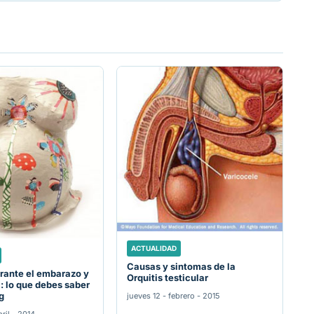
ACTUALIDAD
Causas y sintomas de la
rante el embarazo y
Orquitis testicular
a: lo que debes saber
g
jueves 12 - febrero - 2015
ril - 2014