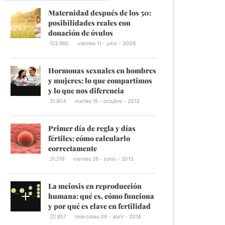
Maternidad después de los 50:
posibilidades reales con
donación de óvulos
123.960
viernes 11 - julio - 2008
Hormonas sexuales en hombres
y mujeres: lo que compartimos
y lo que nos diferencia
31.804
martes 15 - octubre - 2013
Primer día de regla y días
fértiles: cómo calcularlo
correctamente
31.219
viernes 28 - junio - 2013
La meiosis en reproducción
humana: qué es, cómo funciona
y por qué es clave en fertilidad
22.857
miércoles 09 - abril - 2014