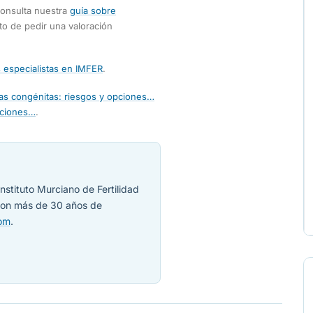
 consulta nuestra
guía sobre
o de pedir una valoración
 especialistas en IMFER
.
as congénitas: riesgos y opciones…
pciones…
.
nstituto Murciano de Fertilidad
 con más de 30 años de
com
.