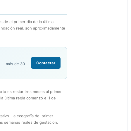
de el primer día de la última
undación real, son aproximadamente
Contactar
R — más de 30
arto es restar tres meses al primer
i la última regla comenzó el 1 de
ativo. La ecografía del primer
las semanas reales de gestación.