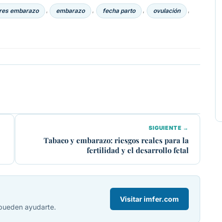
ares embarazo
embarazo
fecha parto
ovulación
,
,
,
,
SIGUIENTE →
Tabaco y embarazo: riesgos reales para la
fertilidad y el desarrollo fetal
Visitar imfer.com
 pueden ayudarte.