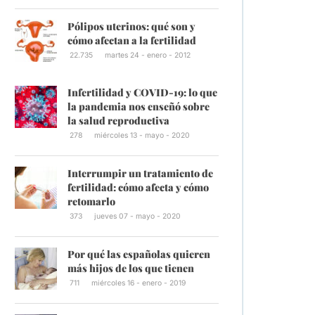
Pólipos uterinos: qué son y
cómo afectan a la fertilidad
22.735
martes 24 - enero - 2012
Infertilidad y COVID-19: lo que
la pandemia nos enseñó sobre
la salud reproductiva
278
miércoles 13 - mayo - 2020
Interrumpir un tratamiento de
fertilidad: cómo afecta y cómo
retomarlo
373
jueves 07 - mayo - 2020
Por qué las españolas quieren
más hijos de los que tienen
711
miércoles 16 - enero - 2019