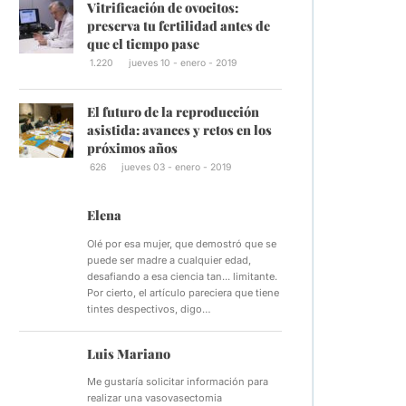
Vitrificación de ovocitos:
preserva tu fertilidad antes de
que el tiempo pase
1.220
jueves 10 - enero - 2019
El futuro de la reproducción
asistida: avances y retos en los
próximos años
626
jueves 03 - enero - 2019
Elena
Olé por esa mujer, que demostró que se
puede ser madre a cualquier edad,
desafiando a esa ciencia tan... limitante.
Por cierto, el artículo pareciera que tiene
tintes despectivos, digo…
Luis Mariano
Me gustaría solicitar información para
realizar una vasovasectomia