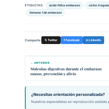
ETIQUETAS:
ácido fólico embarazo
ciclos irregul
,
Semana 1 de embarazo
Comparte:
𝕏 Twitter
f Facebook
in LinkedIn
← ANTERIOR
Molestias digestivas durante el embarazo:
causas, prevención y alivio
¿Necesitas orientación personalizada?
Nuestros especialistas en reproducción asistida