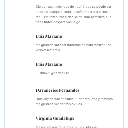
Olé por esa mujer, que demostró que se puede ser
madre a cualquier edad, desafiando a esa ciencia
tan... limitante. Por cierto, el artículo pareciera que
tiene tintes despectivos, digo…
Luis Mariano
Me gustaría solicitar información para realizar una
vasovasectomia
Luis Mariano
luisma771@hotmail.es
Dayaneries Fernandez
Hola soy de nacionalidad Puertorriqueña y también
me gustaría vender mis ovulos
Virginia Guadalupe
Me encantaría donar mis óvulos. Alguna