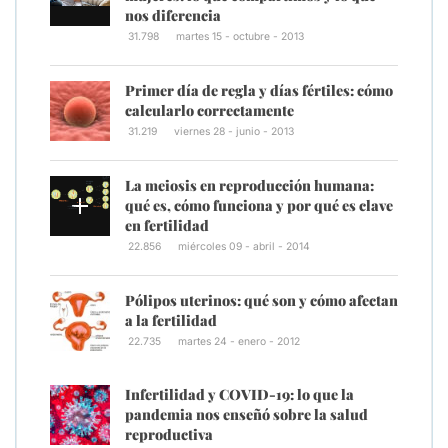
nos diferencia
31.798
martes 15 - octubre - 2013
Primer día de regla y días fértiles: cómo
calcularlo correctamente
31.219
viernes 28 - junio - 2013
La meiosis en reproducción humana:
qué es, cómo funciona y por qué es clave
en fertilidad
22.856
miércoles 09 - abril - 2014
Pólipos uterinos: qué son y cómo afectan
a la fertilidad
22.735
martes 24 - enero - 2012
Infertilidad y COVID-19: lo que la
pandemia nos enseñó sobre la salud
reproductiva