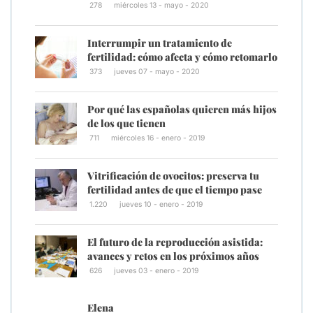
278
miércoles 13 - mayo - 2020
Interrumpir un tratamiento de
fertilidad: cómo afecta y cómo retomarlo
373
jueves 07 - mayo - 2020
Por qué las españolas quieren más hijos
de los que tienen
711
miércoles 16 - enero - 2019
Vitrificación de ovocitos: preserva tu
fertilidad antes de que el tiempo pase
1.220
jueves 10 - enero - 2019
El futuro de la reproducción asistida:
avances y retos en los próximos años
626
jueves 03 - enero - 2019
Elena