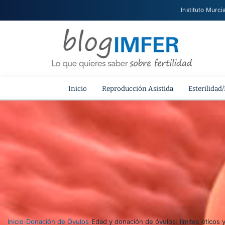
Instituto Murci
Inicio
Reproducción Asistida
Esterilidad/
Inicio
›
Donación de Óvulos
›
Edad y donación de óvulos: límites éticos 