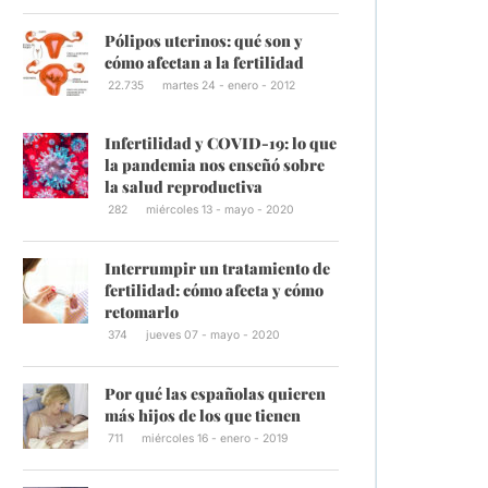
Pólipos uterinos: qué son y
cómo afectan a la fertilidad
22.735
martes 24 - enero - 2012
Infertilidad y COVID-19: lo que
la pandemia nos enseñó sobre
la salud reproductiva
282
miércoles 13 - mayo - 2020
Interrumpir un tratamiento de
fertilidad: cómo afecta y cómo
retomarlo
374
jueves 07 - mayo - 2020
Por qué las españolas quieren
más hijos de los que tienen
711
miércoles 16 - enero - 2019