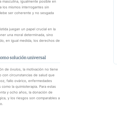
ía masculina, igualmente posible en
a los mismos interrogantes sin
, debe ser coherente y no sesgada
stida juegan un papel crucial en la
oner una moral determinada, sino
do, en igual medida, los derechos de
como solución universal
ón de óvulos, la motivación no tiene
no con circunstancias de salud que
oz, fallo ovárico, enfermedades
s como la quimioterapia. Para estas
enta y ocho años, la donación de
ógica, y los riesgos son comparables a
o.