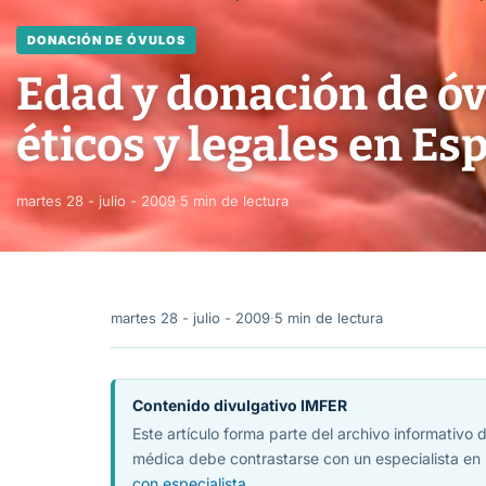
DONACIÓN DE ÓVULOS
Edad y donación de óv
éticos y legales en Es
martes 28 - julio - 2009
·
5 min de lectura
martes 28 - julio - 2009
·
5 min de lectura
Contenido divulgativo IMFER
Este artículo forma parte del archivo informativo
médica debe contrastarse con un especialista en 
con especialista