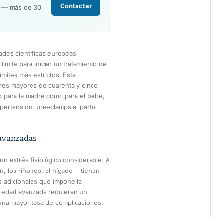
Contactar
R — más de 30
ades científicas europeas
mite para iniciar un tratamiento de
ímites más estrictos. Esta
res mayores de cuarenta y cinco
o para la madre como para el bebé,
ipertensión, preeclampsia, parto
 avanzadas
n estrés fisiológico considerable. A
, los riñones, el hígado— tienen
 adicionales que impone la
e edad avanzada requieran un
na mayor tasa de complicaciones.