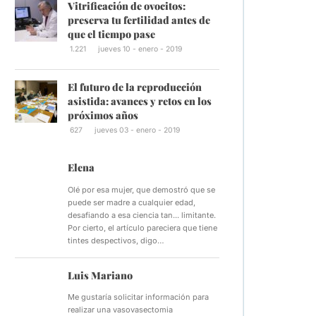
Vitrificación de ovocitos:
preserva tu fertilidad antes de
que el tiempo pase
1.221
jueves 10 - enero - 2019
El futuro de la reproducción
asistida: avances y retos en los
próximos años
627
jueves 03 - enero - 2019
Elena
Olé por esa mujer, que demostró que se
puede ser madre a cualquier edad,
desafiando a esa ciencia tan... limitante.
Por cierto, el artículo pareciera que tiene
tintes despectivos, digo…
Luis Mariano
Me gustaría solicitar información para
realizar una vasovasectomia