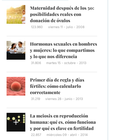
Maternidad después de los 50:
posibilidades reales con
donación de óvulos
123.960
viernes 11 - julio - 2008
Hormonas sexuales en hombres
y mujeres: lo que compartimos
y lo que nos diferencia
31.806
martes 15 - octubre - 2013
Primer día de regla y días
fértiles: cómo calcularlo
correctamente
31.219
viernes 28 - junio - 2013
La meiosis en reproducción
humana: qué es, cómo funciona
y por qué es clave en fertilidad
22.857
miércoles 09 - abril - 2014