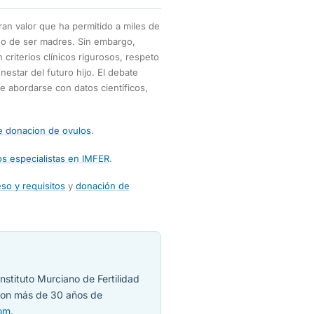
an valor que ha permitido a miles de
eo de ser madres. Sin embargo,
criterios clínicos rigurosos, respeto
enestar del futuro hijo. El debate
be abordarse con datos científicos,
e donacion de ovulos
.
s especialistas en IMFER
.
so y requisitos
y
donación de
nstituto Murciano de Fertilidad
 con más de 30 años de
com
.