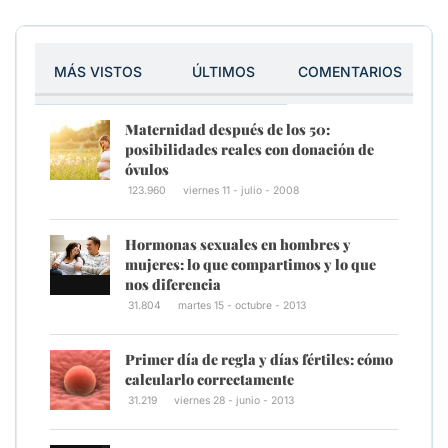
MÁS VISTOS
ÚLTIMOS
COMENTARIOS
Maternidad después de los 50:
posibilidades reales con donación de
óvulos
123.960
viernes 11 - julio - 2008
Hormonas sexuales en hombres y
mujeres: lo que compartimos y lo que
nos diferencia
31.804
martes 15 - octubre - 2013
Primer día de regla y días fértiles: cómo
calcularlo correctamente
31.219
viernes 28 - junio - 2013