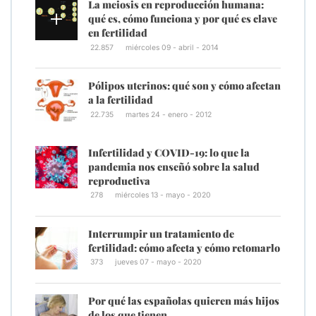
La meiosis en reproducción humana:
qué es, cómo funciona y por qué es clave
en fertilidad
22.857
miércoles 09 - abril - 2014
Pólipos uterinos: qué son y cómo afectan
a la fertilidad
22.735
martes 24 - enero - 2012
Infertilidad y COVID-19: lo que la
pandemia nos enseñó sobre la salud
reproductiva
278
miércoles 13 - mayo - 2020
Interrumpir un tratamiento de
fertilidad: cómo afecta y cómo retomarlo
373
jueves 07 - mayo - 2020
Por qué las españolas quieren más hijos
de los que tienen