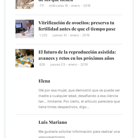
711
miércoles 16 - enero - 2019
Vitrificación de ovocitos: preserva tu
fertilidad antes de que el tiempo pase
1.220
jueves 10 - enero - 2019
El futuro de la reproducción asistida:
avances y retos en los próximos años
626
jueves 03 - enero - 2019
Elena
Olé por esa mujer, que demostró que se puede ser
madre a cualquier edad, desafiando a esa ciencia
tan... limitante. Por cierto, el artículo pareciera que
tiene tintes despectivos, digo…
Luis Mariano
Me gustaría solicitar información para realizar una
vasovasectomia