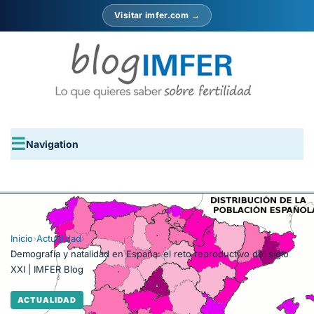
Visitar imfer.com →
Navigation
Inicio
›
Actualidad
›
Demografía y natalidad en España: el reto reproductivo del siglo
XXI | IMFER Blog
ACTUALIDAD