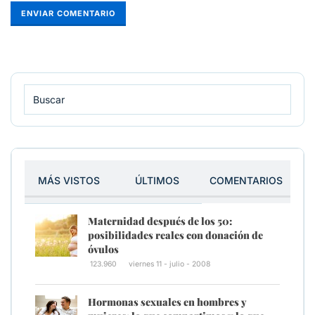
MÁS VISTOS
ÚLTIMOS
COMENTARIOS
Maternidad después de los 50:
posibilidades reales con donación de
óvulos
123.960
viernes 11 - julio - 2008
Hormonas sexuales en hombres y