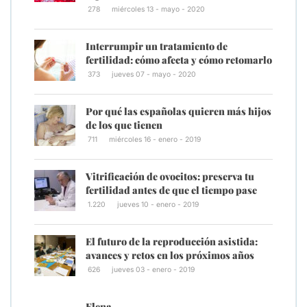
278
miércoles 13 - mayo - 2020
Interrumpir un tratamiento de
fertilidad: cómo afecta y cómo retomarlo
373
jueves 07 - mayo - 2020
Por qué las españolas quieren más hijos
de los que tienen
711
miércoles 16 - enero - 2019
Vitrificación de ovocitos: preserva tu
fertilidad antes de que el tiempo pase
1.220
jueves 10 - enero - 2019
El futuro de la reproducción asistida:
avances y retos en los próximos años
626
jueves 03 - enero - 2019
Elena