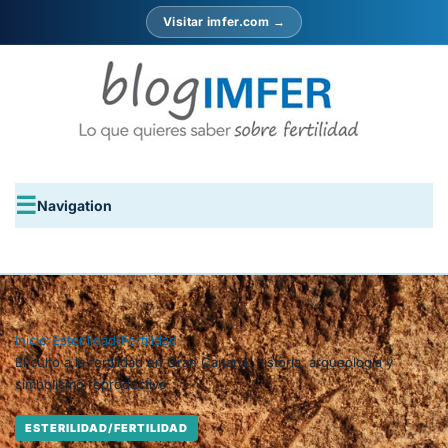
Visitar imfer.com →
Navigation
Inicio
›
Esterilidad/Fertilidad
›
El culto a la fertilidad en Gran Canaria: historia, arqueología y
simbolismo reproductivo
ESTERILIDAD/FERTILIDAD