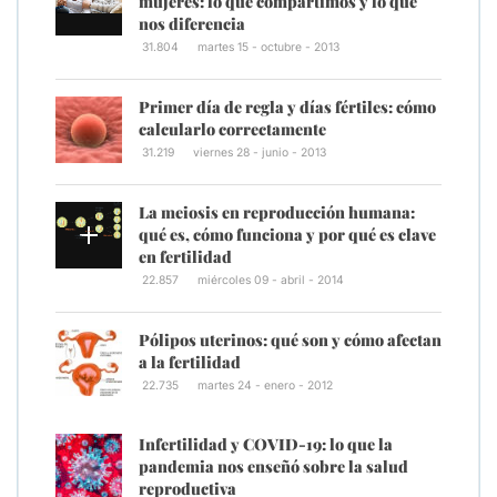
mujeres: lo que compartimos y lo que
nos diferencia
31.804
martes 15 - octubre - 2013
Primer día de regla y días fértiles: cómo
calcularlo correctamente
31.219
viernes 28 - junio - 2013
La meiosis en reproducción humana:
qué es, cómo funciona y por qué es clave
en fertilidad
22.857
miércoles 09 - abril - 2014
Pólipos uterinos: qué son y cómo afectan
a la fertilidad
22.735
martes 24 - enero - 2012
Infertilidad y COVID-19: lo que la
pandemia nos enseñó sobre la salud
reproductiva