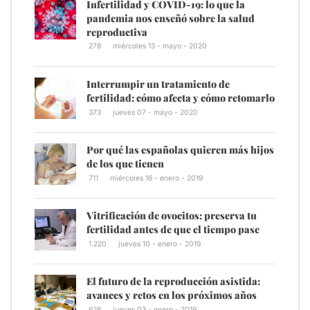
Infertilidad y COVID-19: lo que la
pandemia nos enseñó sobre la salud
reproductiva
278
miércoles 13 - mayo - 2020
Interrumpir un tratamiento de
fertilidad: cómo afecta y cómo retomarlo
373
jueves 07 - mayo - 2020
Por qué las españolas quieren más hijos
de los que tienen
711
miércoles 16 - enero - 2019
Vitrificación de ovocitos: preserva tu
fertilidad antes de que el tiempo pase
1.220
jueves 10 - enero - 2019
El futuro de la reproducción asistida:
avances y retos en los próximos años
626
jueves 03 - enero - 2019