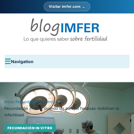
Visitar imfer.com →
Navigation
Inicio
›
Fecundación in vitro
›
Fecundación in vitro: cuando las parejas famosas visibilizan la
infertilidad
FECUNDACIÓN IN VITRO