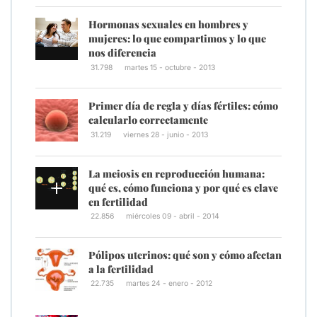
Hormonas sexuales en hombres y
mujeres: lo que compartimos y lo que
nos diferencia
31.798
martes 15 - octubre - 2013
Primer día de regla y días fértiles: cómo
calcularlo correctamente
31.219
viernes 28 - junio - 2013
La meiosis en reproducción humana:
qué es, cómo funciona y por qué es clave
en fertilidad
22.856
miércoles 09 - abril - 2014
Pólipos uterinos: qué son y cómo afectan
a la fertilidad
22.735
martes 24 - enero - 2012