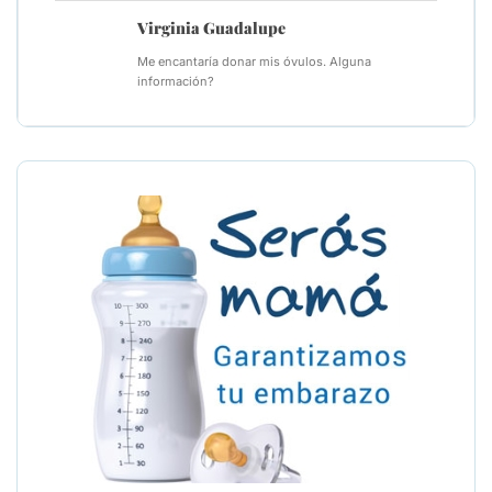
Virginia Guadalupe
Me encantaría donar mis óvulos. Alguna
información?