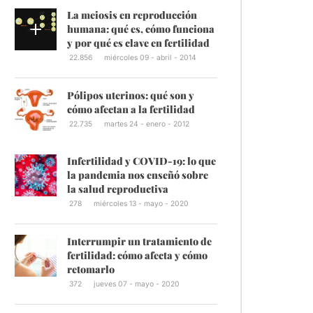
La meiosis en reproducción
humana: qué es, cómo funciona
y por qué es clave en fertilidad
22.856
miércoles 09 - abril - 2014
Pólipos uterinos: qué son y
cómo afectan a la fertilidad
22.735
martes 24 - enero - 2012
Infertilidad y COVID-19: lo que
la pandemia nos enseñó sobre
la salud reproductiva
278
miércoles 13 - mayo - 2020
Interrumpir un tratamiento de
fertilidad: cómo afecta y cómo
retomarlo
372
jueves 07 - mayo - 2020