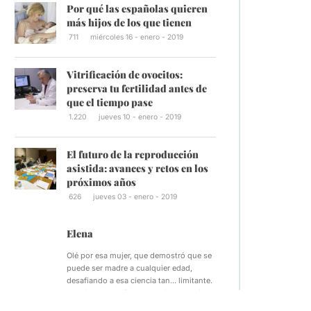
Por qué las españolas quieren
más hijos de los que tienen
711
miércoles 16 - enero - 2019
Vitrificación de ovocitos:
preserva tu fertilidad antes de
que el tiempo pase
1.220
jueves 10 - enero - 2019
El futuro de la reproducción
asistida: avances y retos en los
próximos años
626
jueves 03 - enero - 2019
Elena
Olé por esa mujer, que demostró que se
puede ser madre a cualquier edad,
desafiando a esa ciencia tan... limitante.
Por cierto, el artículo pareciera que tiene
tintes despectivos, digo…