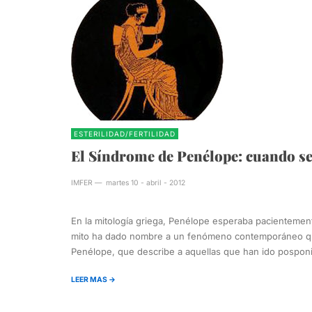
ESTERILIDAD/FERTILIDAD
El Síndrome de Penélope: cuando s
IMFER
—
martes 10 - abril - 2012
En la mitología griega, Penélope esperaba pacientemente
mito ha dado nombre a un fenómeno contemporáneo que
Penélope, que describe a aquellas que han ido pospon
LEER MAS →