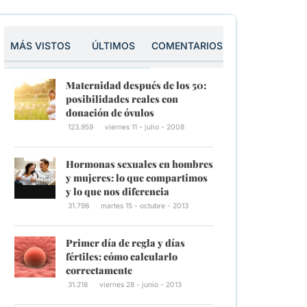
MÁS VISTOS
ÚLTIMOS
COMENTARIOS
Maternidad después de los 50:
posibilidades reales con
donación de óvulos
123.959
viernes 11 - julio - 2008
Hormonas sexuales en hombres
y mujeres: lo que compartimos
y lo que nos diferencia
31.798
martes 15 - octubre - 2013
Primer día de regla y días
fértiles: cómo calcularlo
correctamente
31.218
viernes 28 - junio - 2013