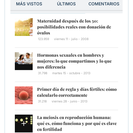
MÁS VISTOS
ÚLTIMOS
COMENTARIOS
Maternidad después de los 50:
posibilidades reales con donación de
óvulos
123.959
viernes 11 - julio - 2008
Hormonas sexuales en hombres y
mujeres: lo que compartimos y lo que
nos diferencia
31.798
martes 15 - octubre - 2013
Primer día de regla y días fértiles: cómo
calcularlo correctamente
31.218
viernes 28 - junio - 2013
La meiosis en reproducción humana:
qué es, cómo funciona y por qué es clave
en fertilidad