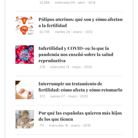
22.856
miércoles 09 - abril - 2014
Pólipos uterinos: qué son y cómo afectan
a la fertilidad
22.735
martes 24 - enero - 2012
Infertilidad y COVID-19: lo que la
pandemia nos enseñó sobre la salud
reproductiva
278
miércoles 13 - mayo - 2020
Interrumpir un tratamiento de
fertilidad: cómo afecta y cómo retomarlo
372
jueves 07 - mayo - 2020
Por qué las españolas quieren más hijos
de los que tienen
711
miércoles 16 - enero - 2019