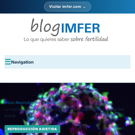
Visitar imfer.com →
Navigation
Inicio
›
Reproducción Asistida
›
La reproducción asistida, cada vez más aceptada en la sociedad
actual
REPRODUCCIÓN ASISTIDA