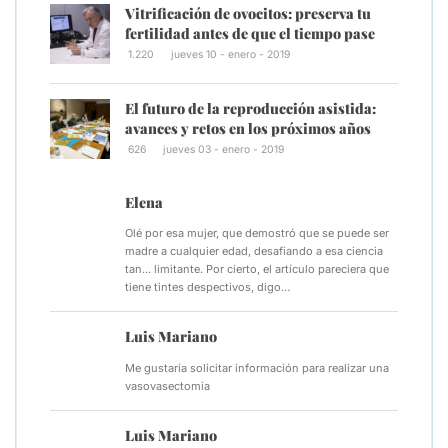
Vitrificación de ovocitos: preserva tu
fertilidad antes de que el tiempo pase
1.220
jueves 10 - enero - 2019
El futuro de la reproducción asistida:
avances y retos en los próximos años
626
jueves 03 - enero - 2019
Elena
Olé por esa mujer, que demostró que se puede ser
madre a cualquier edad, desafiando a esa ciencia
tan... limitante. Por cierto, el artículo pareciera que
tiene tintes despectivos, digo…
Luis Mariano
Me gustaría solicitar información para realizar una
vasovasectomia
Luis Mariano