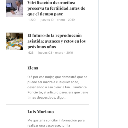
Vitrificación de ovocitos:
preserva tu fertilidad antes de
que el tiempo pase
1.220
jueves 10 - enero - 2019
El futuro de la reproducción
asistida: avances y retos en los
próximos años
626
jueves 03 - enero - 2019
Elena
Olé por esa mujer, que demostró que se
puede ser madre a cualquier edad,
desafiando a esa ciencia tan... limitante.
Por cierto, el artículo pareciera que tiene
tintes despectivos, digo…
Luis Mariano
Me gustaría solicitar información para
realizar una vasovasectomia