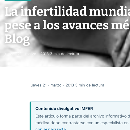
La infertilidad mundia
pese a los avances mé
Blog
jueves 21 - marzo - 2013
·
3 min de lectura
jueves 21 - marzo - 2013
·
3 min de lectura
Contenido divulgativo IMFER
Este artículo forma parte del archivo informativo
médica debe contrastarse con un especialista en 
con especialista