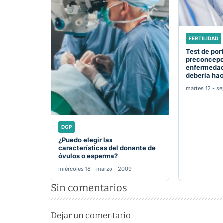
FERTILIDAD
Test de por
preconcepc
enfermedad
debería ha
martes 12 - se
DGP
¿Puedo elegir las
características del donante de
óvulos o esperma?
miércoles 18 - marzo - 2009
Sin comentarios
Dejar un comentario