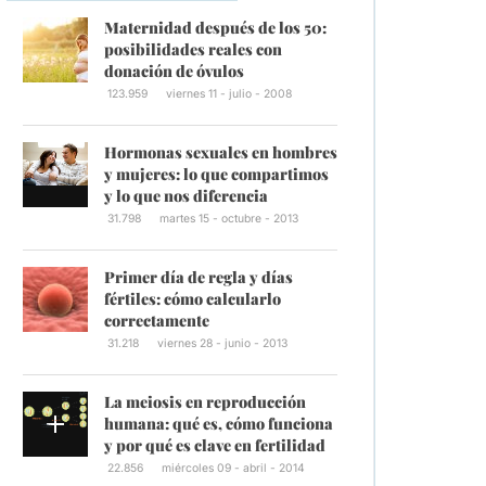
Maternidad después de los 50:
posibilidades reales con
donación de óvulos
123.959
viernes 11 - julio - 2008
Hormonas sexuales en hombres
y mujeres: lo que compartimos
y lo que nos diferencia
31.798
martes 15 - octubre - 2013
Primer día de regla y días
fértiles: cómo calcularlo
correctamente
31.218
viernes 28 - junio - 2013
La meiosis en reproducción
humana: qué es, cómo funciona
y por qué es clave en fertilidad
22.856
miércoles 09 - abril - 2014