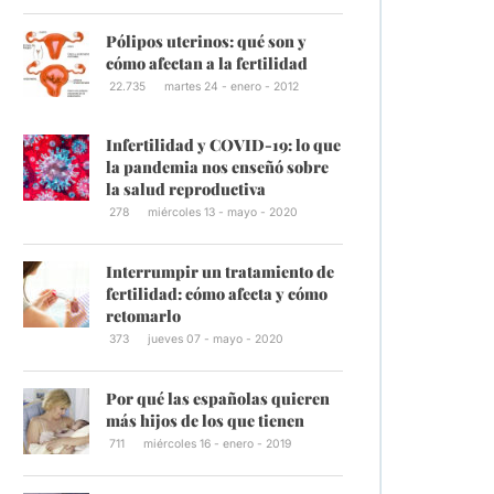
Pólipos uterinos: qué son y
cómo afectan a la fertilidad
22.735
martes 24 - enero - 2012
Infertilidad y COVID-19: lo que
la pandemia nos enseñó sobre
la salud reproductiva
278
miércoles 13 - mayo - 2020
Interrumpir un tratamiento de
fertilidad: cómo afecta y cómo
retomarlo
373
jueves 07 - mayo - 2020
Por qué las españolas quieren
más hijos de los que tienen
711
miércoles 16 - enero - 2019