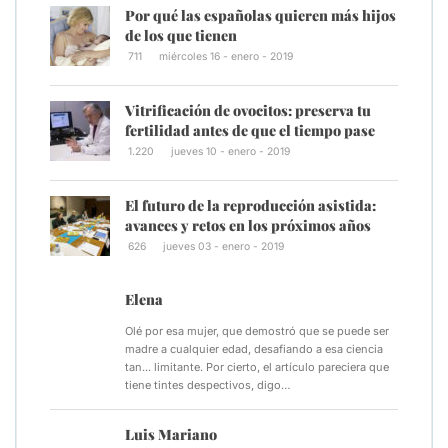
Por qué las españolas quieren más hijos
de los que tienen
711
miércoles 16 - enero - 2019
Vitrificación de ovocitos: preserva tu
fertilidad antes de que el tiempo pase
1.220
jueves 10 - enero - 2019
El futuro de la reproducción asistida:
avances y retos en los próximos años
626
jueves 03 - enero - 2019
Elena
Olé por esa mujer, que demostró que se puede ser
madre a cualquier edad, desafiando a esa ciencia
tan... limitante. Por cierto, el artículo pareciera que
tiene tintes despectivos, digo…
Luis Mariano