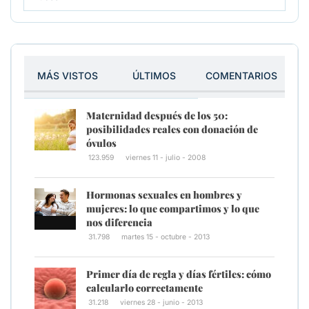
MÁS VISTOS
ÚLTIMOS
COMENTARIOS
Maternidad después de los 50:
posibilidades reales con donación de
óvulos
123.959
viernes 11 - julio - 2008
Hormonas sexuales en hombres y
mujeres: lo que compartimos y lo que
nos diferencia
31.798
martes 15 - octubre - 2013
Primer día de regla y días fértiles: cómo
calcularlo correctamente
31.218
viernes 28 - junio - 2013