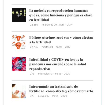
La meiosis en reproducción humana:
qué es, cómo funciona y por qué es clave
en fertilidad
22.856
miércoles 09 - abril - 2014
Pólipos uterinos: qué son y cómo afectan
a la fertilidad
22.735
martes 24 - enero - 2012
Infertilidad y COVID-19: lo que la
pandemia nos enseñó sobre la salud
reproductiva
278
miércoles 13 - mayo - 2020
Interrumpir un tratamiento de
fertilidad: cómo afecta y cómo retomarlo
373
jueves 07 - mayo - 2020