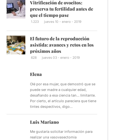
Vitrificación de ovocitos:
preserva tu fertilidad antes de
que el tiempo pase
1.223
jueves 10 - enero - 2019
El futuro de la reproducción
asistida: avances y retos en los
próximos años
628
jueves 03 - enero - 2019
Elena
Olé por esa mujer, que demostró que se
puede ser madre a cualquier edad,
desafiando a esa ciencia tan... limitante.
Por cierto, el artículo pareciera que tiene
tintes despectivos, digo…
Luis Mariano
Me gustaría solicitar información para
realizar una vasovasectomia