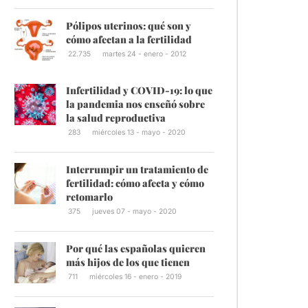
Pólipos uterinos: qué son y
cómo afectan a la fertilidad
22.735
martes 24 - enero - 2012
Infertilidad y COVID-19: lo que
la pandemia nos enseñó sobre
la salud reproductiva
283
miércoles 13 - mayo - 2020
Interrumpir un tratamiento de
fertilidad: cómo afecta y cómo
retomarlo
375
jueves 07 - mayo - 2020
Por qué las españolas quieren
más hijos de los que tienen
711
miércoles 16 - enero - 2019