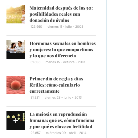
Maternidad después de los 50:
posibilidades reales con
donación de óvulos
123.960
viernes 11 - julio - 2008
Hormonas sexuales en hombres
y mujeres: lo que compartimos
y lo que nos diferencia
31.808
martes 15 - octubre - 2013
Primer día de regla y días
fértiles: cómo calcularlo
correctamente
31.221
viernes 28 - junio - 2013
La meiosis en reproducción
humana: qué es, cómo funciona
y por qué es clave en fertilidad
22.857
miércoles 09 - abril - 2014