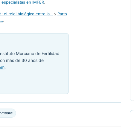
 especialistas en IMFER
.
: el reloj biológico entre la…
y
Parto
r…
.
nstituto Murciano de Fertilidad
 con más de 30 años de
com
.
r madre