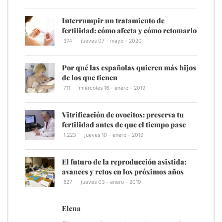
Interrumpir un tratamiento de
fertilidad: cómo afecta y cómo retomarlo
374
jueves 07 - mayo - 2020
Por qué las españolas quieren más hijos
de los que tienen
711
miércoles 16 - enero - 2019
Vitrificación de ovocitos: preserva tu
fertilidad antes de que el tiempo pase
1.223
jueves 10 - enero - 2019
El futuro de la reproducción asistida:
avances y retos en los próximos años
627
jueves 03 - enero - 2019
Elena