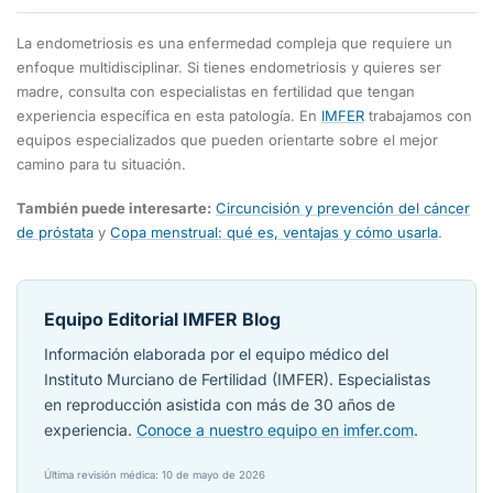
tras el parto. No debe recomendarse el embarazo como
No necesariamente. La decisión depende del tamaño del
tratamiento de la endometriosis.
endometrioma, el estado de la reserva ovárica y la
La endometriosis es una enfermedad compleja que requiere un
experiencia del equipo. En muchos casos se puede
enfoque multidisciplinar. Si tienes endometriosis y quieres ser
madre, consulta con especialistas en fertilidad que tengan
realizar la FIV sin operar el endometrioma si este es
experiencia específica en esta patología. En
IMFER
trabajamos con
pequeño. La cirugía previa puede reducir la reserva, por lo
equipos especializados que pueden orientarte sobre el mejor
que debe valorarse cuidadosamente con el especialista.
camino para tu situación.
También puede interesarte:
Circuncisión y prevención del cáncer
de próstata
y
Copa menstrual: qué es, ventajas y cómo usarla
.
Equipo Editorial IMFER Blog
Información elaborada por el equipo médico del
Instituto Murciano de Fertilidad (IMFER). Especialistas
en reproducción asistida con más de 30 años de
experiencia.
Conoce a nuestro equipo en imfer.com
.
Última revisión médica: 10 de mayo de 2026