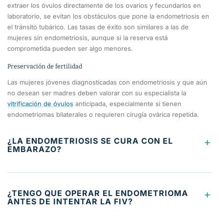
extraer los óvulos directamente de los ovarios y fecundarlos en
laboratorio, se evitan los obstáculos que pone la endometriosis en
el tránsito tubárico. Las tasas de éxito son similares a las de
mujeres sin endometriosis, aunque si la reserva está
comprometida pueden ser algo menores.
Preservación de fertilidad
Las mujeres jóvenes diagnosticadas con endometriosis y que aún
no desean ser madres deben valorar con su especialista la
vitrificación de óvulos
anticipada, especialmente si tienen
endometriomas bilaterales o requieren cirugía ovárica repetida.
+
¿LA ENDOMETRIOSIS SE CURA CON EL
EMBARAZO?
No. Es un mito extendido que el embarazo cura la
endometriosis. Durante la gestación los síntomas pueden
+
¿TENGO QUE OPERAR EL ENDOMETRIOMA
mejorar por la ausencia de ciclos menstruales, pero la
ANTES DE INTENTAR LA FIV?
enfermedad no desaparece y generalmente reaparece