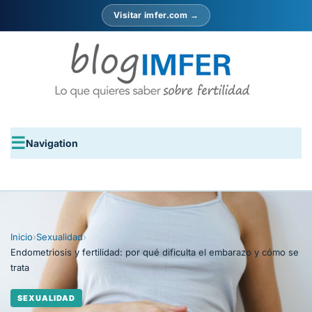
Visitar imfer.com →
Navigation
Inicio
›
Sexualidad
›
Endometriosis y fertilidad: por qué dificulta el embarazo y cómo se
trata
SEXUALIDAD