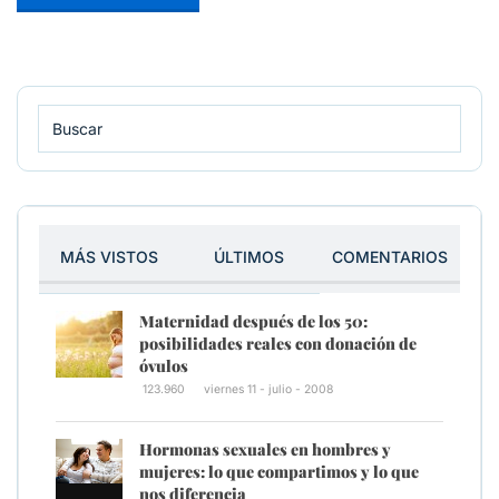
MÁS VISTOS
ÚLTIMOS
COMENTARIOS
Maternidad después de los 50:
posibilidades reales con donación de
óvulos
123.960
viernes 11 - julio - 2008
Hormonas sexuales en hombres y
mujeres: lo que compartimos y lo que
nos diferencia