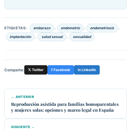
ETIQUETAS:
embarazo
endometrio
endometriosis
,
,
,
implantación
salud sexual
sexualidad
,
,
Comparte:
𝕏 Twitter
f Facebook
in LinkedIn
← ANTERIOR
Reproducción asistida para familias homoparentales
y mujeres solas: opciones y marco legal en España
SIGUIENTE →