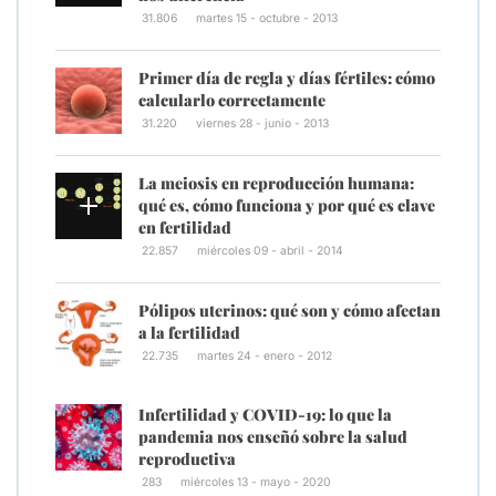
31.806
martes 15 - octubre - 2013
Primer día de regla y días fértiles: cómo
calcularlo correctamente
31.220
viernes 28 - junio - 2013
La meiosis en reproducción humana:
qué es, cómo funciona y por qué es clave
en fertilidad
22.857
miércoles 09 - abril - 2014
Pólipos uterinos: qué son y cómo afectan
a la fertilidad
22.735
martes 24 - enero - 2012
Infertilidad y COVID-19: lo que la
pandemia nos enseñó sobre la salud
reproductiva
283
miércoles 13 - mayo - 2020