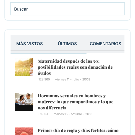
MÁS VISTOS
ÚLTIMOS
COMENTARIOS
Maternidad después de los 50:
posibilidades reales con donación de
óvulos
123.960
viernes 11 - julio - 2008
Hormonas sexuales en hombres y
mujeres: lo que compartimos y lo que
nos diferencia
31.804
martes 15 - octubre - 2013
Primer día de regla y días fértiles: cómo