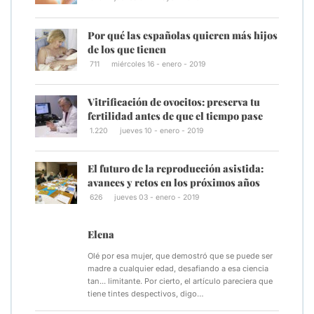
Por qué las españolas quieren más hijos
de los que tienen
711
miércoles 16 - enero - 2019
Vitrificación de ovocitos: preserva tu
fertilidad antes de que el tiempo pase
1.220
jueves 10 - enero - 2019
El futuro de la reproducción asistida:
avances y retos en los próximos años
626
jueves 03 - enero - 2019
Elena
Olé por esa mujer, que demostró que se puede ser
madre a cualquier edad, desafiando a esa ciencia
tan... limitante. Por cierto, el artículo pareciera que
tiene tintes despectivos, digo…