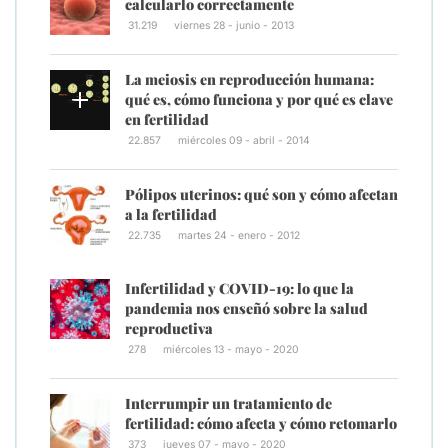
calcularlo correctamente
31.219
viernes 28 - junio - 2013
La meiosis en reproducción humana:
qué es, cómo funciona y por qué es clave
en fertilidad
22.857
miércoles 09 - abril - 2014
Pólipos uterinos: qué son y cómo afectan
a la fertilidad
22.735
martes 24 - enero - 2012
Infertilidad y COVID-19: lo que la
pandemia nos enseñó sobre la salud
reproductiva
278
miércoles 13 - mayo - 2020
Interrumpir un tratamiento de
fertilidad: cómo afecta y cómo retomarlo
373
jueves 07 - mayo - 2020