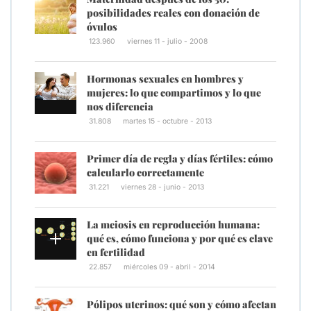
posibilidades reales con donación de
óvulos
123.960
viernes 11 - julio - 2008
Hormonas sexuales en hombres y
mujeres: lo que compartimos y lo que
nos diferencia
31.808
martes 15 - octubre - 2013
Primer día de regla y días fértiles: cómo
calcularlo correctamente
31.221
viernes 28 - junio - 2013
La meiosis en reproducción humana:
qué es, cómo funciona y por qué es clave
en fertilidad
22.857
miércoles 09 - abril - 2014
Pólipos uterinos: qué son y cómo afectan