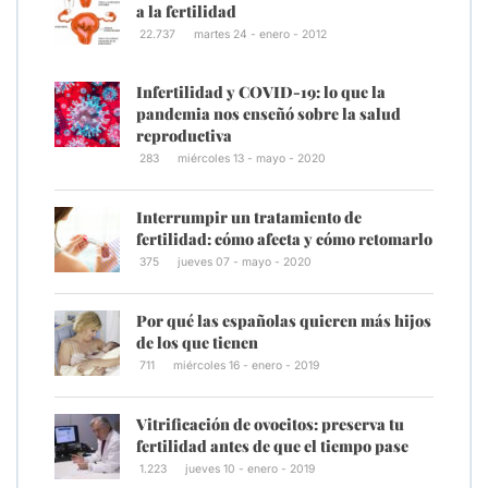
a la fertilidad
22.737
martes 24 - enero - 2012
Infertilidad y COVID-19: lo que la
pandemia nos enseñó sobre la salud
reproductiva
283
miércoles 13 - mayo - 2020
Interrumpir un tratamiento de
fertilidad: cómo afecta y cómo retomarlo
375
jueves 07 - mayo - 2020
Por qué las españolas quieren más hijos
de los que tienen
711
miércoles 16 - enero - 2019
Vitrificación de ovocitos: preserva tu
fertilidad antes de que el tiempo pase
1.223
jueves 10 - enero - 2019