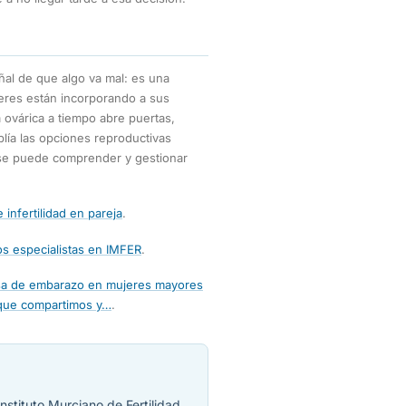
eñal de que algo va mal: es una
jeres están incorporando a sus
 ovárica a tiempo abre puertas,
plía las opciones reproductivas
í se puede comprender y gestionar
 infertilidad en pareja
.
s especialistas en IMFER
.
asa de embarazo en mujeres mayores
que compartimos y…
.
nstituto Murciano de Fertilidad