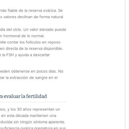
más fiable de la reserva ovárica. Se
s valores declinan de forma natural
día del ciclo. Un valor elevado puede
ón hormonal de lo normal.
ite contar los folículos en reposo
en directa de la reserva disponible.
 la FSH y ayuda a descartar
 pueden obtenerse en pocos días. No
zar la extracción de sangre en el
 evaluar la fertilidad
tmos, y los 30 años representan un
s en esta década mantienen una
reducida sin ningún síntoma aparente.
nsuficiencia ovárica prematura en sus