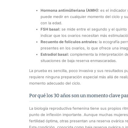
Hormona antimülleriana (AMH):
es el indicador 
puede medir en cualquier momento del ciclo y su
con la edad.
FSH basal:
se mide entre el segundo y el quinto 
indicar que los ovarios necesitan más estimulaci
Recuento de folículos antrales:
la ecografía perm
presentes en los ovarios, lo que ofrece una imag
Estradiol basal:
complementa la interpretación de
situaciones de baja reserva enmascaradas.
La prueba es sencilla, poco invasiva y sus resultados
requiere ninguna preparación especial más allá de reali
momento adecuado del ciclo.
Por qué los 30 años son un momento clave para
La biología reproductiva femenina tiene sus propios ri
punto de inflexión importante. Aunque muchas mujere
fertilidad óptima, otras presentan una reserva ovárica 
Esta condición, conocida como baja reserva ovárica o i