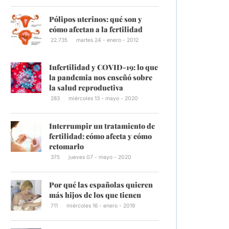
Pólipos uterinos: qué son y
cómo afectan a la fertilidad
22.735
martes 24 - enero - 2012
Infertilidad y COVID-19: lo que
la pandemia nos enseñó sobre
la salud reproductiva
283
miércoles 13 - mayo - 2020
Interrumpir un tratamiento de
fertilidad: cómo afecta y cómo
retomarlo
375
jueves 07 - mayo - 2020
Por qué las españolas quieren
más hijos de los que tienen
711
miércoles 16 - enero - 2019