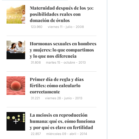
Maternidad después de los 50:
posibilidades reales con
donación de óvulos
123.960
viernes 11 - julio - 2008
Hormonas sexuales en hombres
y mujeres: lo que compartimos
y lo que nos diferencia
31.808
martes 15 - octubre - 2013
Primer día de regla y días
fértiles: cómo calcularlo
correctamente
31.221
viernes 28 - junio - 2013
La meiosis en reproducción
humana: qué es, cómo funciona
y por qué es clave en fertilidad
22.857
miércoles 09 - abril - 2014