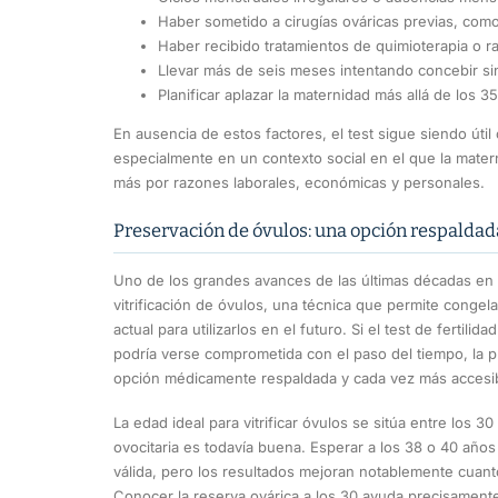
Haber sometido a cirugías ováricas previas, como
Haber recibido tratamientos de quimioterapia o ra
Llevar más de seis meses intentando concebir sin
Planificar aplazar la maternidad más allá de los 3
En ausencia de estos factores, el test sigue siendo út
especialmente en un contexto social en el que la mater
más por razones laborales, económicas y personales.
Preservación de óvulos: una opción respaldada
Uno de los grandes avances de las últimas décadas en r
vitrificación de óvulos, una técnica que permite congel
actual para utilizarlos en el futuro. Si el test de fertili
podría verse comprometida con el paso del tiempo, la 
opción médicamente respaldada y cada vez más accesi
La edad ideal para vitrificar óvulos se sitúa entre los 3
ovocitaria es todavía buena. Esperar a los 38 o 40 año
válida, pero los resultados mejoran notablemente cuanto
Conocer la reserva ovárica a los 30 ayuda precisamente 