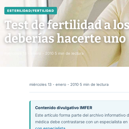
ESTERILIDAD/FERTILIDAD
Test de fertilidad a lo
deberías hacerte uno
miércoles 13 - enero - 2010
·
5 min de lectura
miércoles 13 - enero - 2010
·
5 min de lectura
Contenido divulgativo IMFER
Este artículo forma parte del archivo informativo
médica debe contrastarse con un especialista en 
con especialista