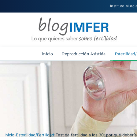
Instituto Murci
Inicio
Reproducción Asistida
Esterilidad/
Inicio
›
Esterilidad/Fertilidad
›
Test de fertilidad a los 30: por qué deberí