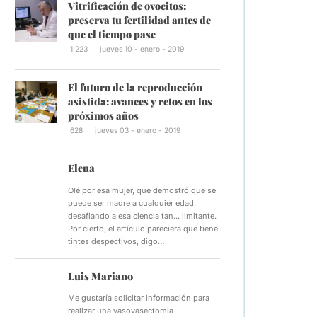
Vitrificación de ovocitos:
preserva tu fertilidad antes de
que el tiempo pase
1.223
jueves 10 - enero - 2019
El futuro de la reproducción
asistida: avances y retos en los
próximos años
628
jueves 03 - enero - 2019
Elena
Olé por esa mujer, que demostró que se
puede ser madre a cualquier edad,
desafiando a esa ciencia tan... limitante.
Por cierto, el artículo pareciera que tiene
tintes despectivos, digo…
Luis Mariano
Me gustaría solicitar información para
realizar una vasovasectomia