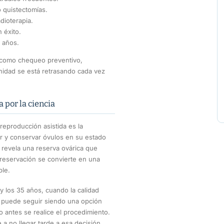
 quistectomías.
dioterapia.
 éxito.
5 años.
il como chequeo preventivo,
nidad se está retrasando cada vez
 por la ciencia
eproducción asistida es la
ar y conservar óvulos en su estado
dad revela una reserva ovárica que
preservación se convierte en una
ble.
0 y los 35 años, cuando la calidad
s puede seguir siendo una opción
 antes se realice el procedimiento.
a no llegar tarde a esa decisión.