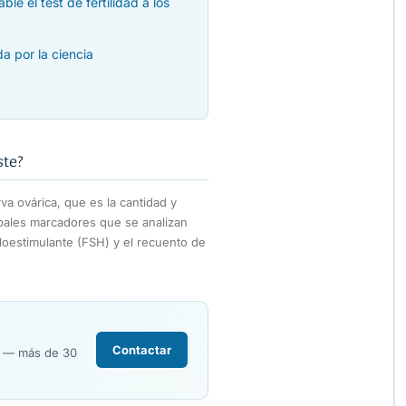
e el test de fertilidad a los
a por la ciencia
ste?
va ovárica, que es la cantidad y
ipales marcadores que se analizan
loestimulante (FSH) y el recuento de
Contactar
R — más de 30