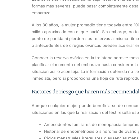
formas más severas, puede pasar completamente desap
embarazo.
A los 30 años, la mujer promedio tiene todavía entre 10
millón aproximado con el que nació. Sin embargo, no t
punto de partida ni pierden sus reservas al mismo ritm
o antecedentes de cirugías ováricas pueden acelerar es
Conocer la reserva ovárica en la treintena permite tom
planificar el momento del embarazo hasta considerar la 
situación así lo aconseja. La información obtenida no ti
inmediata, pero sí proporciona una hoja de ruta reprodu
Factores de riesgo que hacen más recomendable
Aunque cualquier mujer puede beneficiarse de conocer 
situaciones en las que la realización del test resulta e
Antecedentes familiares de menopausia temprana
Historial de endometriosis o síndrome de ovario p
Ciclos menstruales irregulares o ausencias mens