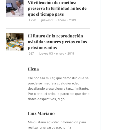
Vitrificación de ovocitos:
preserva tu fertilidad antes de
que el tiempo pase
1.220
jueves 10 - enero - 2019
El futuro de la reproducción
asistida: avances y retos en los
próximos años
627
jueves 03 - enero - 2019
Elena
Olé por esa mujer, que demostró que se
puede ser madre a cualquier edad,
desafiando a esa ciencia tan... limitante.
Por cierto, el artículo pareciera que tiene
tintes despectivos, digo…
Luis Mariano
Me gustaría solicitar información para
realizar una vasovasectomia