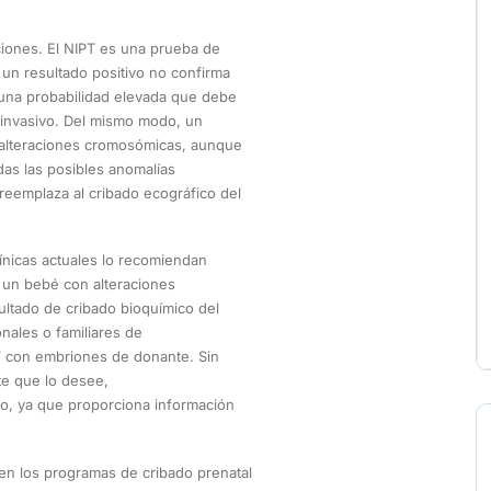
ciones. El NIPT es una prueba de
e un resultado positivo no confirma
a una probabilidad elevada que debe
 invasivo. Del mismo modo, un
e alteraciones cromosómicas, aunque
das las posibles anomalías
reemplaza al cribado ecográfico del
clínicas actuales lo recomiendan
 un bebé con alteraciones
ltado de cribado bioquímico del
nales o familiares de
 con embriones de donante. Sin
te que lo desee,
o, ya que proporciona información
en los programas de cribado prenatal