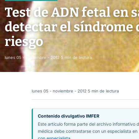
Test de ADN fetal en 
detectar el síndrome
riesgo
lunes 05 - noviembre - 2012
·
5 min de lectura
lunes 05 - noviembre - 2012
·
5 min de lectura
Contenido divulgativo IMFER
Este artículo forma parte del archivo informativo
médica debe contrastarse con un especialista en 
con especialista