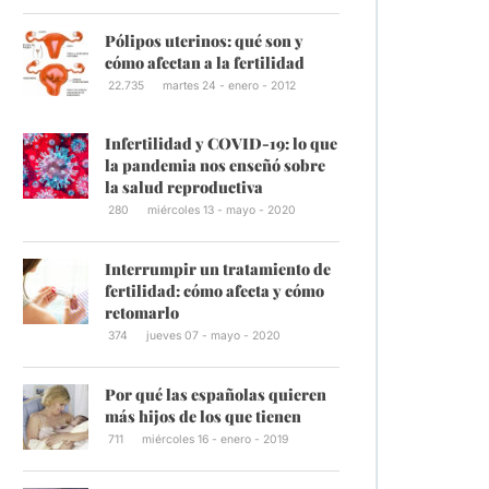
Pólipos uterinos: qué son y
cómo afectan a la fertilidad
22.735
martes 24 - enero - 2012
Infertilidad y COVID-19: lo que
la pandemia nos enseñó sobre
la salud reproductiva
280
miércoles 13 - mayo - 2020
Interrumpir un tratamiento de
fertilidad: cómo afecta y cómo
retomarlo
374
jueves 07 - mayo - 2020
Por qué las españolas quieren
más hijos de los que tienen
711
miércoles 16 - enero - 2019