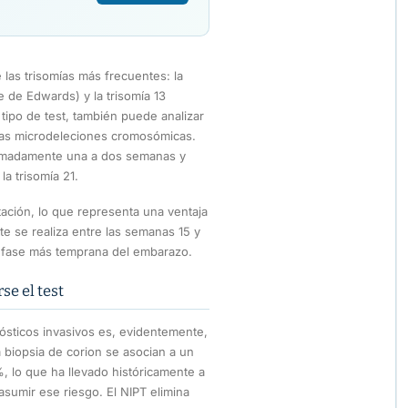
 las trisomías más frecuentes: la
e de Edwards) y la trisomía 13
ipo de test, también puede analizar
das microdeleciones cromosómicas.
ximadamente una a dos semanas y
a trisomía 21.
tación, lo que representa una ventaja
e se realiza entre las semanas 15 y
a fase más temprana del embarazo.
se el test
nósticos invasivos es, evidentemente,
a biopsia de corion se asocian a un
, lo que ha llevado históricamente a
asumir ese riesgo. El NIPT elimina