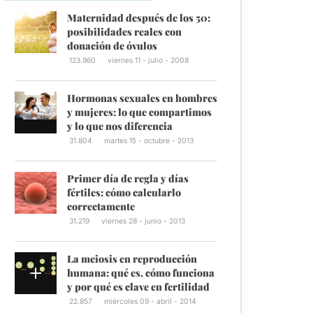
Maternidad después de los 50:
posibilidades reales con
donación de óvulos
123.960
viernes 11 - julio - 2008
Hormonas sexuales en hombres
y mujeres: lo que compartimos
y lo que nos diferencia
31.804
martes 15 - octubre - 2013
Primer día de regla y días
fértiles: cómo calcularlo
correctamente
31.219
viernes 28 - junio - 2013
La meiosis en reproducción
humana: qué es, cómo funciona
y por qué es clave en fertilidad
22.857
miércoles 09 - abril - 2014