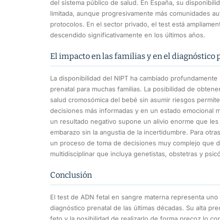
del sistema público de salud. En España, su disponibilid
limitada, aunque progresivamente más comunidades au
protocolos. En el sector privado, el test está ampliamen
descendido significativamente en los últimos años.
El impacto en las familias y en el diagnóstico 
La disponibilidad del NIPT ha cambiado profundamente l
prenatal para muchas familias. La posibilidad de obtene
salud cromosómica del bebé sin asumir riesgos permite
decisiones más informadas y en un estado emocional más
un resultado negativo supone un alivio enorme que les p
embarazo sin la angustia de la incertidumbre. Para otras,
un proceso de toma de decisiones muy complejo que 
multidisciplinar que incluya genetistas, obstetras y psic
Conclusión
El test de ADN fetal en sangre materna representa uno 
diagnóstico prenatal de las últimas décadas. Su alta pre
feto y la posibilidad de realizarlo de forma precoz lo c