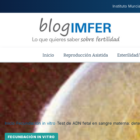
Instituto Murci
Inicio
Reproducción Asistida
Esterilidad/
Inicio
›
Fecundación in vitro
›
Test de ADN fetal en sangre materna: dete
FECUNDACIÓN IN VITRO