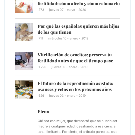
fertilidad: cómo afecta y cómo retomarlo
373
jueves 07 - mayo - 2020
Por qué las españolas quieren más hijos
de los que tienen
711
miércoles 16 - enero - 2019
Vitrificación de ovocitos: preserva tu
fertilidad antes de que el tiempo pase
1.220
jueves 10 - enero - 2019
El futuro de la reproducción asistida:
avances y retos en los próximos años
626
jueves 03 - enero - 2019
Elena
Olé por esa mujer, que demostró que se puede ser
madre a cualquier edad, desafiando a esa ciencia
tan... limitante. Por cierto, el artículo pareciera que