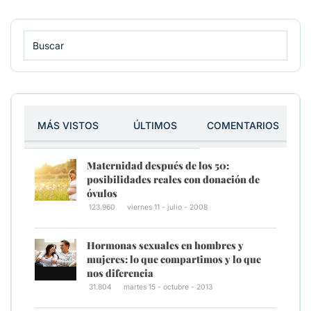
MÁS VISTOS
ÚLTIMOS
COMENTARIOS
Maternidad después de los 50:
posibilidades reales con donación de
óvulos
123.960
viernes 11 - julio - 2008
Hormonas sexuales en hombres y
mujeres: lo que compartimos y lo que
nos diferencia
31.804
martes 15 - octubre - 2013