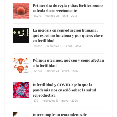
Primer día de regla y días fértiles: cómo
calcularlo correctamente
31.219
viernes 28 - junio - 2013
La meiosis en reproducción humana:
qué es, cómo funciona y por qué es clave
en fertilidad
22.857
miércoles 09 - abril - 2014
Pólipos uterinos: qué son y cómo afectan
a la fertilidad
22.735
martes 24 - enero - 2012
Infertilidad y COVID-19: lo que la
pandemia nos enseñó sobre la salud
reproductiva
279
miércoles 13 - mayo - 2020
Interrumpir un tratamiento de