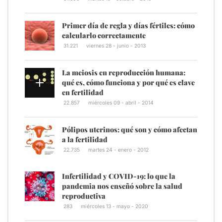
Primer día de regla y días fértiles: cómo
calcularlo correctamente
31.221
viernes 28 - junio - 2013
La meiosis en reproducción humana:
qué es, cómo funciona y por qué es clave
en fertilidad
22.857
miércoles 09 - abril - 2014
Pólipos uterinos: qué son y cómo afectan
a la fertilidad
22.735
martes 24 - enero - 2012
Infertilidad y COVID-19: lo que la
pandemia nos enseñó sobre la salud
reproductiva
283
miércoles 13 - mayo - 2020