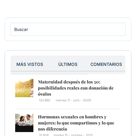
MÁS VISTOS
ÚLTIMOS
COMENTARIOS
Maternidad después de los 50:
posibilidades reales con donación de
óvulos
123.960
viernes 11 - julio - 2008
Hormonas sexuales en hombres y
mujeres: lo que compartimos y lo que
nos diferencia
31.808
martes 15 - octubre - 2013