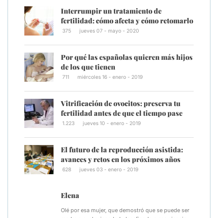
Interrumpir un tratamiento de
fertilidad: cómo afecta y cómo retomarlo
375
jueves 07 - mayo - 2020
Por qué las españolas quieren más hijos
de los que tienen
711
miércoles 16 - enero - 2019
Vitrificación de ovocitos: preserva tu
fertilidad antes de que el tiempo pase
1.223
jueves 10 - enero - 2019
El futuro de la reproducción asistida:
avances y retos en los próximos años
628
jueves 03 - enero - 2019
Elena
Olé por esa mujer, que demostró que se puede ser