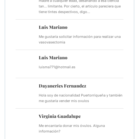
madre a cualquier edad, desafiando a esa ciencia
tan... limitante. Por cierto, el artículo pareciera que
tiene tintes despectivos, digo…
Luis Mariano
Me gustaría solicitar información para realizar una
vasovasectomia
Luis Mariano
luisma771@hotmail.es
Dayaneries Fernandez
Hola soy de nacionalidad Puertorriqueña y también
me gustaría vender mis ovulos
Virginia Guadalupe
Me encantaría donar mis óvulos. Alguna
información?