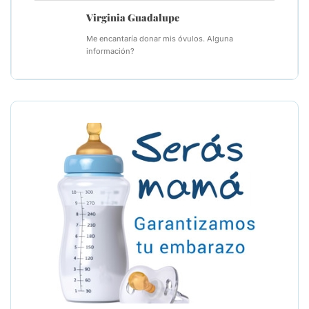
Virginia Guadalupe
Me encantaría donar mis óvulos. Alguna
información?