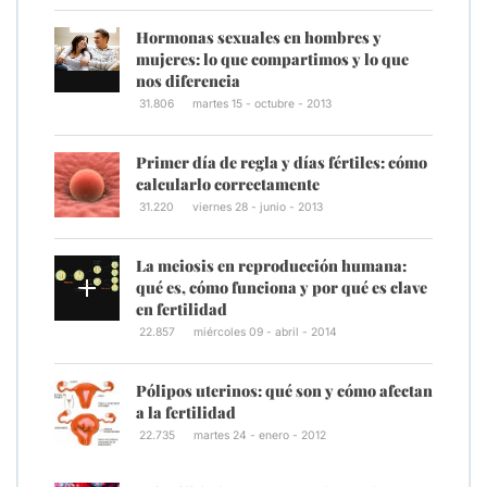
Hormonas sexuales en hombres y
mujeres: lo que compartimos y lo que
nos diferencia
31.806
martes 15 - octubre - 2013
Primer día de regla y días fértiles: cómo
calcularlo correctamente
31.220
viernes 28 - junio - 2013
La meiosis en reproducción humana:
qué es, cómo funciona y por qué es clave
en fertilidad
22.857
miércoles 09 - abril - 2014
Pólipos uterinos: qué son y cómo afectan
a la fertilidad
22.735
martes 24 - enero - 2012