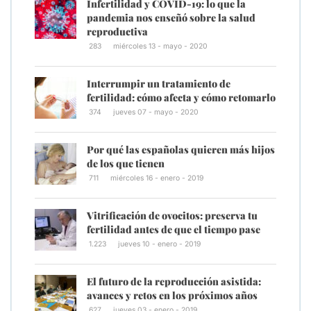
Infertilidad y COVID-19: lo que la
pandemia nos enseñó sobre la salud
reproductiva
283
miércoles 13 - mayo - 2020
Interrumpir un tratamiento de
fertilidad: cómo afecta y cómo retomarlo
374
jueves 07 - mayo - 2020
Por qué las españolas quieren más hijos
de los que tienen
711
miércoles 16 - enero - 2019
Vitrificación de ovocitos: preserva tu
fertilidad antes de que el tiempo pase
1.223
jueves 10 - enero - 2019
El futuro de la reproducción asistida:
avances y retos en los próximos años
627
jueves 03 - enero - 2019