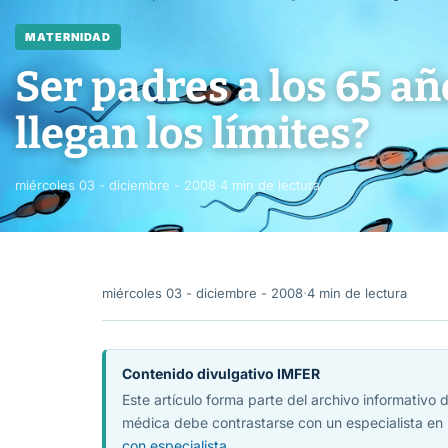
MATERNIDAD
Ser padres a los 65 a
llegan los límites?
miércoles 03 - diciembre - 2008
·
4 min de lectura
miércoles 03 - diciembre - 2008
·
4 min de lectura
Contenido divulgativo IMFER
Este artículo forma parte del archivo informativo
médica debe contrastarse con un especialista en 
con especialista