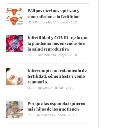
Pólipos uterinos: qué son y
cómo afectan a la fertilidad
22.735
martes 24 - enero - 2012
Infertilidad y COVID-19: lo que
la pandemia nos enseñó sobre
la salud reproductiva
278
miércoles 13 - mayo - 2020
Interrumpir un tratamiento de
fertilidad: cómo afecta y cómo
retomarlo
373
jueves 07 - mayo - 2020
Por qué las españolas quieren
más hijos de los que tienen
711
miércoles 16 - enero - 2019