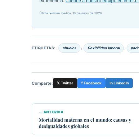
experiencia.
Conoce a nuestro equipo en imfer.
Última revisión médica: 10 de mayo de 2026
ETIQUETAS:
abuelos
flexibilidad laboral
pad
,
,
Comparte:
𝕏 Twitter
f Facebook
in LinkedIn
← ANTERIOR
Mortalidad materna en el mundo: causas y
desigualdades globales