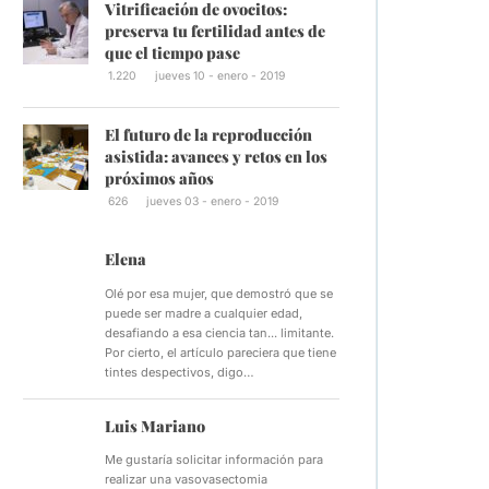
Vitrificación de ovocitos:
preserva tu fertilidad antes de
que el tiempo pase
1.220
jueves 10 - enero - 2019
El futuro de la reproducción
asistida: avances y retos en los
próximos años
626
jueves 03 - enero - 2019
Elena
Olé por esa mujer, que demostró que se
puede ser madre a cualquier edad,
desafiando a esa ciencia tan... limitante.
Por cierto, el artículo pareciera que tiene
tintes despectivos, digo…
Luis Mariano
Me gustaría solicitar información para
realizar una vasovasectomia