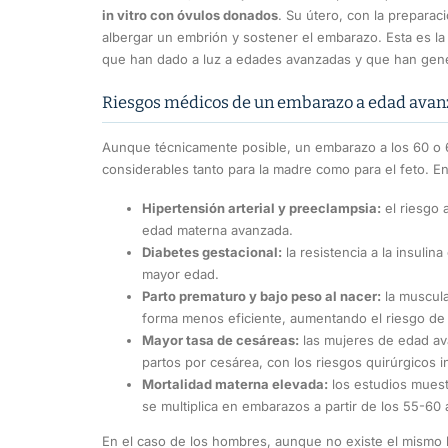
in vitro con óvulos donados
. Su útero, con la prepara
albergar un embrión y sostener el embarazo. Esta es la 
que han dado a luz a edades avanzadas y que han gene
Riesgos médicos de un embarazo a edad ava
Aunque técnicamente posible, un embarazo a los 60 o 
considerables tanto para la madre como para el feto. E
Hipertensión arterial y preeclampsia:
el riesgo 
edad materna avanzada.
Diabetes gestacional:
la resistencia a la insuli
mayor edad.
Parto prematuro y bajo peso al nacer:
la muscula
forma menos eficiente, aumentando el riesgo de 
Mayor tasa de cesáreas:
las mujeres de edad av
partos por cesárea, con los riesgos quirúrgicos 
Mortalidad materna elevada:
los estudios muest
se multiplica en embarazos a partir de los 55-60 
En el caso de los hombres, aunque no existe el mismo lím