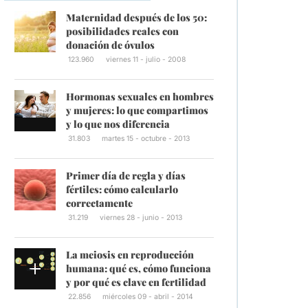
Maternidad después de los 50:
posibilidades reales con
donación de óvulos
123.960
viernes 11 - julio - 2008
Hormonas sexuales en hombres
y mujeres: lo que compartimos
y lo que nos diferencia
31.803
martes 15 - octubre - 2013
Primer día de regla y días
fértiles: cómo calcularlo
correctamente
31.219
viernes 28 - junio - 2013
La meiosis en reproducción
humana: qué es, cómo funciona
y por qué es clave en fertilidad
22.856
miércoles 09 - abril - 2014