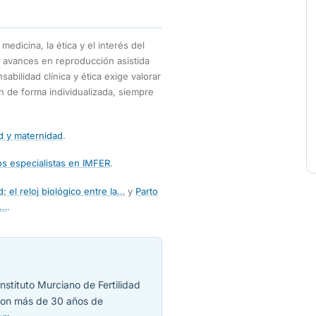
edicina, la ética y el interés del
 avances en reproducción asistida
sabilidad clínica y ética exige valorar
n de forma individualizada, siempre
ad y maternidad
.
s especialistas en IMFER
.
: el reloj biológico entre la…
y
Parto
r…
.
nstituto Murciano de Fertilidad
 con más de 30 años de