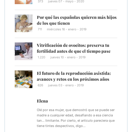
373
jueves 07 - mayo - 2020
Por qué las españolas quieren más hijos
de los que tienen
711
miércoles 16 - enero - 2019
Vitrificación de ovocitos: preserva tu
fertilidad antes de que el tiempo pase
1.220
jueves 10 - enero - 2019
El futuro de la reproducción asistida:
avances y retos en los próximos años
626
jueves 03 - enero - 2019
Elena
Olé por esa mujer, que demostró que se puede ser
madre a cualquier edad, desafiando a esa ciencia
tan... limitante. Por cierto, el artículo pareciera que
tiene tintes despectivos, digo…