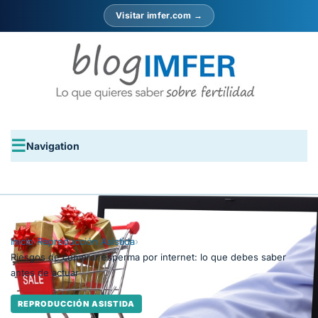
Visitar imfer.com →
Navigation
Inicio
›
Reproducción Asistida
›
Riesgos de comprar esperma por internet: lo que debes saber
antes de actuar
REPRODUCCIÓN ASISTIDA