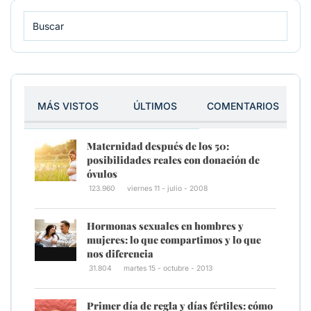
MÁS VISTOS
ÚLTIMOS
COMENTARIOS
Maternidad después de los 50:
posibilidades reales con donación de
óvulos
123.960
viernes 11 - julio - 2008
Hormonas sexuales en hombres y
mujeres: lo que compartimos y lo que
nos diferencia
31.804
martes 15 - octubre - 2013
Primer día de regla y días fértiles: cómo