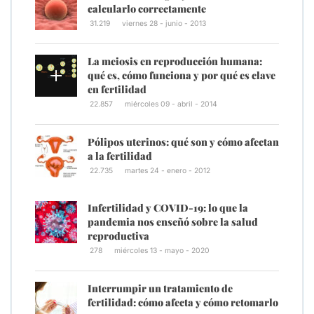
calcularlo correctamente
31.219
viernes 28 - junio - 2013
La meiosis en reproducción humana:
qué es, cómo funciona y por qué es clave
en fertilidad
22.857
miércoles 09 - abril - 2014
Pólipos uterinos: qué son y cómo afectan
a la fertilidad
22.735
martes 24 - enero - 2012
Infertilidad y COVID-19: lo que la
pandemia nos enseñó sobre la salud
reproductiva
278
miércoles 13 - mayo - 2020
Interrumpir un tratamiento de
fertilidad: cómo afecta y cómo retomarlo