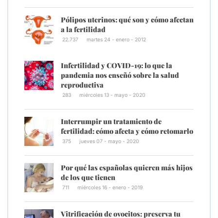
Pólipos uterinos: qué son y cómo afectan
a la fertilidad
22.737
martes 24 - enero - 2012
Infertilidad y COVID-19: lo que la
pandemia nos enseñó sobre la salud
reproductiva
283
miércoles 13 - mayo - 2020
Interrumpir un tratamiento de
fertilidad: cómo afecta y cómo retomarlo
375
jueves 07 - mayo - 2020
Por qué las españolas quieren más hijos
de los que tienen
711
miércoles 16 - enero - 2019
Vitrificación de ovocitos: preserva tu