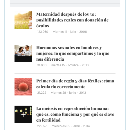
Maternidad después de los 50:
posibilidades reales con donación de
óvulos
123.960
viernes 11 - julio - 2008
Hormonas sexuales en hombres y
mujeres: lo que compartimos y lo que
nos diferencia
31.808
martes 15 - octubre - 2013
Primer día de regla y días fértiles: cómo
calcularlo correctamente
31.222
viernes 28 - junio - 2013
La meiosis en reproducción humana:
qué es, cómo funciona y por qué es clave
en fertilidad
22.857
miércoles 09 - abril - 2014