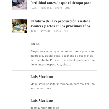
fertilidad antes de que el tiempo pase
1.223
jueves 10 - enero - 2019
El futuro de la reproducción asistida:
avances y retos en los próximos años
628
jueves 03 - enero - 2019
Elena
Olé por esa mujer, que demostró que se puede ser
madre a cualquier edad, desafiando a esa ciencia
tan... limitante. Por cierto, el artículo pareciera que
tiene tintes despectivos, digo…
Luis Mariano
Me gustaría solicitar información para realizar una
vasovasectomia
Luis Mariano
luisma771@hotmail.es