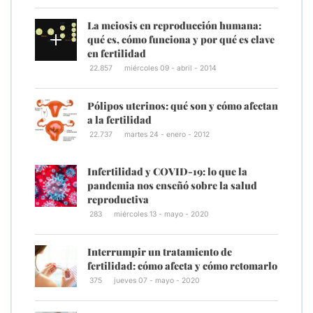
La meiosis en reproducción humana:
qué es, cómo funciona y por qué es clave
en fertilidad
22.857
miércoles 09 - abril - 2014
Pólipos uterinos: qué son y cómo afectan
a la fertilidad
22.737
martes 24 - enero - 2012
Infertilidad y COVID-19: lo que la
pandemia nos enseñó sobre la salud
reproductiva
283
miércoles 13 - mayo - 2020
Interrumpir un tratamiento de
fertilidad: cómo afecta y cómo retomarlo
375
jueves 07 - mayo - 2020