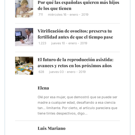
Por qué las españolas quieren más hijos
de los que tienen
711
miércoles 16 - enero - 2019
Vitrificación de ovocitos: preserva tu
fertilidad antes de que el tiempo pase
1.223
jueves 10 - enero - 2019
El futuro de la reproducción asistida:
avances y retos en los próximos años
628
jueves 03 - enero - 2019
Elena
Olé por esa mujer, que demostró que se puede ser
madre a cualquier edad, desafiando a esa ciencia
tan... limitante. Por cierto, el artículo pareciera que
tiene tintes despectivos, digo…
Luis Mariano