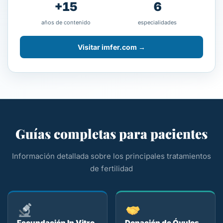
+15
6
años de contenido
especialidades
Visitar imfer.com →
Guías completas para pacientes
Información detallada sobre los principales tratamientos
de fertilidad
Fecundación In Vitro
Donación de Óvulos