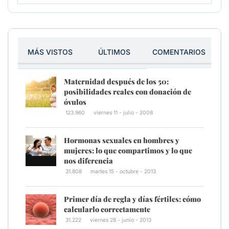
MÁS VISTOS
ÚLTIMOS
COMENTARIOS
Maternidad después de los 50:
posibilidades reales con donación de
óvulos
123.960
viernes 11 - julio - 2008
Hormonas sexuales en hombres y
mujeres: lo que compartimos y lo que
nos diferencia
31.808
martes 15 - octubre - 2013
Primer día de regla y días fértiles: cómo
calcularlo correctamente
31.222
viernes 28 - junio - 2013