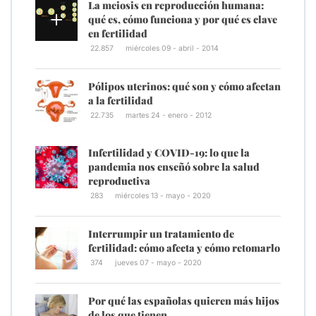
La meiosis en reproducción humana:
qué es, cómo funciona y por qué es clave
en fertilidad
22.857
miércoles 09 - abril - 2014
Pólipos uterinos: qué son y cómo afectan
a la fertilidad
22.735
martes 24 - enero - 2012
Infertilidad y COVID-19: lo que la
pandemia nos enseñó sobre la salud
reproductiva
283
miércoles 13 - mayo - 2020
Interrumpir un tratamiento de
fertilidad: cómo afecta y cómo retomarlo
374
jueves 07 - mayo - 2020
Por qué las españolas quieren más hijos
de los que tienen