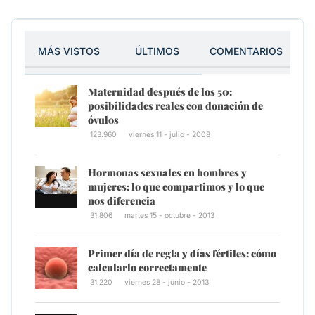
MÁS VISTOS
ÚLTIMOS
COMENTARIOS
Maternidad después de los 50:
posibilidades reales con donación de
óvulos
123.960
viernes 11 - julio - 2008
Hormonas sexuales en hombres y
mujeres: lo que compartimos y lo que
nos diferencia
31.806
martes 15 - octubre - 2013
Primer día de regla y días fértiles: cómo
calcularlo correctamente
31.220
viernes 28 - junio - 2013