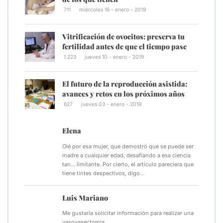
711
miércoles 16 - enero - 2019
Vitrificación de ovocitos: preserva tu
fertilidad antes de que el tiempo pase
1.223
jueves 10 - enero - 2019
El futuro de la reproducción asistida:
avances y retos en los próximos años
627
jueves 03 - enero - 2019
Elena
Olé por esa mujer, que demostró que se puede ser
madre a cualquier edad, desafiando a esa ciencia
tan... limitante. Por cierto, el artículo pareciera que
tiene tintes despectivos, digo…
Luis Mariano
Me gustaría solicitar información para realizar una
vasovasectomia