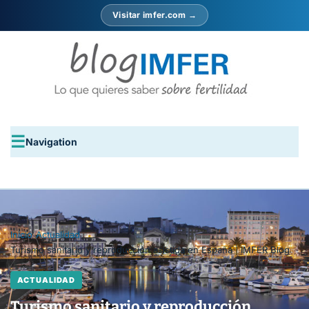
Visitar imfer.com →
Navigation
Inicio
›
Actualidad
›
Turismo sanitario y reproducción asistida en España | IMFER Blog
ACTUALIDAD
Turismo sanitario y reproducción