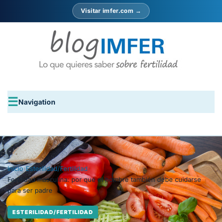
Visitar imfer.com →
Navigation
Inicio
›
Esterilidad/Fertilidad
›
Fertilidad masculina: por qué el hombre también debe cuidarse
para ser padre
ESTERILIDAD/FERTILIDAD