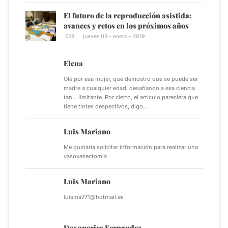
El futuro de la reproducción asistida:
avances y retos en los próximos años
628
jueves 03 - enero - 2019
Elena
Olé por esa mujer, que demostró que se puede ser
madre a cualquier edad, desafiando a esa ciencia
tan... limitante. Por cierto, el artículo pareciera que
tiene tintes despectivos, digo…
Luis Mariano
Me gustaría solicitar información para realizar una
vasovasectomia
Luis Mariano
luisma771@hotmail.es
Dayaneries Fernandez