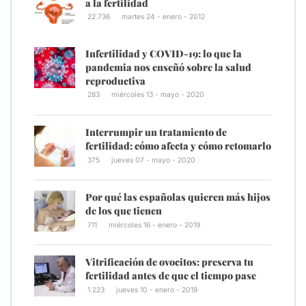
a la fertilidad
22.736
martes 24 - enero - 2012
Infertilidad y COVID-19: lo que la
pandemia nos enseñó sobre la salud
reproductiva
283
miércoles 13 - mayo - 2020
Interrumpir un tratamiento de
fertilidad: cómo afecta y cómo retomarlo
375
jueves 07 - mayo - 2020
Por qué las españolas quieren más hijos
de los que tienen
711
miércoles 16 - enero - 2019
Vitrificación de ovocitos: preserva tu
fertilidad antes de que el tiempo pase
1.223
jueves 10 - enero - 2019