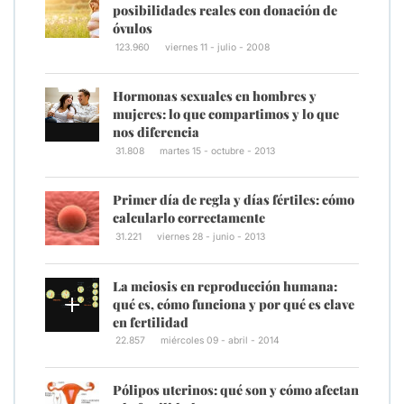
posibilidades reales con donación de
óvulos
123.960
viernes 11 - julio - 2008
Hormonas sexuales en hombres y
mujeres: lo que compartimos y lo que
nos diferencia
31.808
martes 15 - octubre - 2013
Primer día de regla y días fértiles: cómo
calcularlo correctamente
31.221
viernes 28 - junio - 2013
La meiosis en reproducción humana:
qué es, cómo funciona y por qué es clave
en fertilidad
22.857
miércoles 09 - abril - 2014
Pólipos uterinos: qué son y cómo afectan