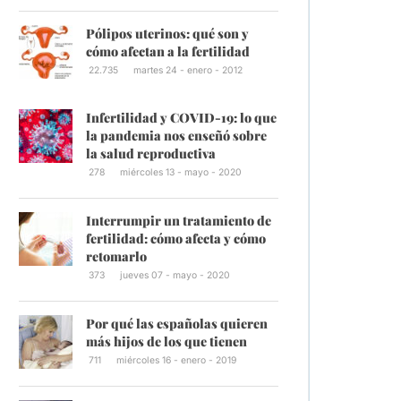
Pólipos uterinos: qué son y
cómo afectan a la fertilidad
22.735
martes 24 - enero - 2012
Infertilidad y COVID-19: lo que
la pandemia nos enseñó sobre
la salud reproductiva
278
miércoles 13 - mayo - 2020
Interrumpir un tratamiento de
fertilidad: cómo afecta y cómo
retomarlo
373
jueves 07 - mayo - 2020
Por qué las españolas quieren
más hijos de los que tienen
711
miércoles 16 - enero - 2019