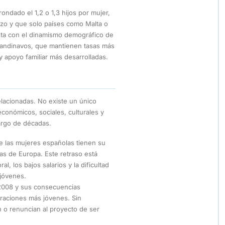
ondado el 1,2 o 1,3 hijos por mujer,
azo y que solo países como Malta o
asta con el dinamismo demográfico de
candinavos, que mantienen tasas más
n y apoyo familiar más desarrolladas.
lacionadas. No existe un único
conómicos, sociales, culturales y
largo de décadas.
e las mujeres españolas tienen su
tas de Europa. Este retraso está
l, los bajos salarios y la dificultad
 jóvenes.
 2008 y sus consecuencias
raciones más jóvenes. Sin
 o renuncian al proyecto de ser