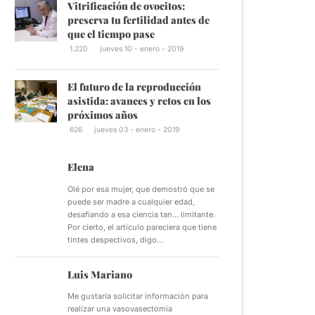
Vitrificación de ovocitos:
preserva tu fertilidad antes de
que el tiempo pase
1.220
jueves 10 - enero - 2019
El futuro de la reproducción
asistida: avances y retos en los
próximos años
626
jueves 03 - enero - 2019
Elena
Olé por esa mujer, que demostró que se
puede ser madre a cualquier edad,
desafiando a esa ciencia tan... limitante.
Por cierto, el artículo pareciera que tiene
tintes despectivos, digo…
Luis Mariano
Me gustaría solicitar información para
realizar una vasovasectomia