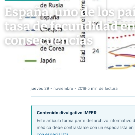
España, uno de los p
tasa de fecundidad en
consecuencias
jueves 29 - noviembre - 2018
·
5 min de lectura
jueves 29 - noviembre - 2018
·
5 min de lectura
Contenido divulgativo IMFER
Este artículo forma parte del archivo informativo
médica debe contrastarse con un especialista en 
con especialista