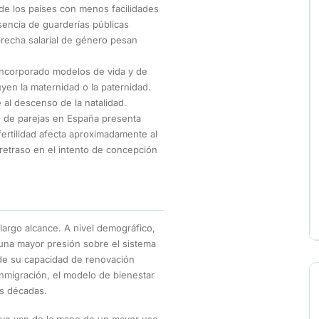
e los países con menos facilidades
ausencia de guarderías públicas
 brecha salarial de género pesan
ncorporado modelos de vida y de
yen la maternidad o la paternidad.
 al descenso de la natalidad.
 de parejas en España presenta
nfertilidad afecta aproximadamente al
 retraso en el intento de concepción
largo alcance. A nivel demográfico,
una mayor presión sobre el sistema
de su capacidad de renovación
 inmigración, el modelo de bienestar
as décadas.
uctivo van de la mano de un mayor uso