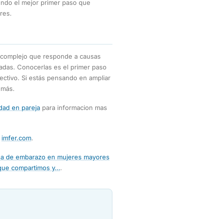
endo el mejor primer paso que
res.
 complejo que responde a causas
gadas. Conocerlas es el primer paso
lectivo. Si estás pensando en ampliar
 más.
idad en pareja
para informacion mas
n
imfer.com
.
asa de embarazo en mujeres mayores
que compartimos y…
.