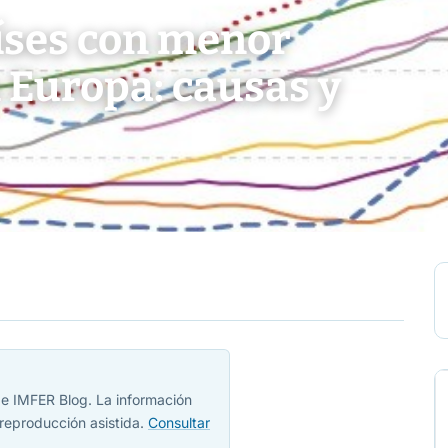
aíses con menor
 Europa: causas y
 de IMFER Blog. La información
reproducción asistida.
Consultar