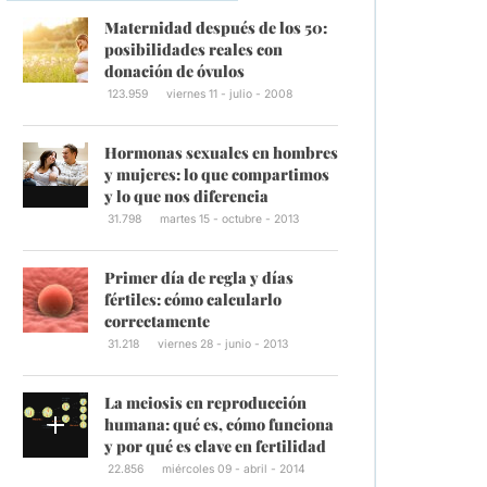
Maternidad después de los 50:
posibilidades reales con
donación de óvulos
123.959
viernes 11 - julio - 2008
Hormonas sexuales en hombres
y mujeres: lo que compartimos
y lo que nos diferencia
31.798
martes 15 - octubre - 2013
Primer día de regla y días
fértiles: cómo calcularlo
correctamente
31.218
viernes 28 - junio - 2013
La meiosis en reproducción
humana: qué es, cómo funciona
y por qué es clave en fertilidad
22.856
miércoles 09 - abril - 2014