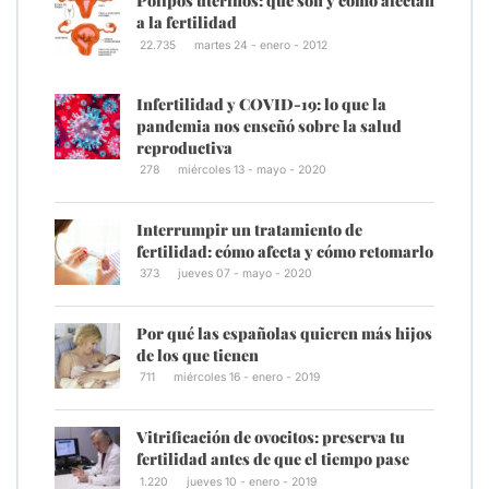
Pólipos uterinos: qué son y cómo afectan
a la fertilidad
22.735
martes 24 - enero - 2012
Infertilidad y COVID-19: lo que la
pandemia nos enseñó sobre la salud
reproductiva
278
miércoles 13 - mayo - 2020
Interrumpir un tratamiento de
fertilidad: cómo afecta y cómo retomarlo
373
jueves 07 - mayo - 2020
Por qué las españolas quieren más hijos
de los que tienen
711
miércoles 16 - enero - 2019
Vitrificación de ovocitos: preserva tu
fertilidad antes de que el tiempo pase
1.220
jueves 10 - enero - 2019