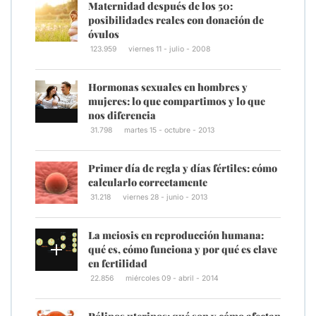
Maternidad después de los 50:
posibilidades reales con donación de
óvulos
123.959
viernes 11 - julio - 2008
Hormonas sexuales en hombres y
mujeres: lo que compartimos y lo que
nos diferencia
31.798
martes 15 - octubre - 2013
Primer día de regla y días fértiles: cómo
calcularlo correctamente
31.218
viernes 28 - junio - 2013
La meiosis en reproducción humana:
qué es, cómo funciona y por qué es clave
en fertilidad
22.856
miércoles 09 - abril - 2014