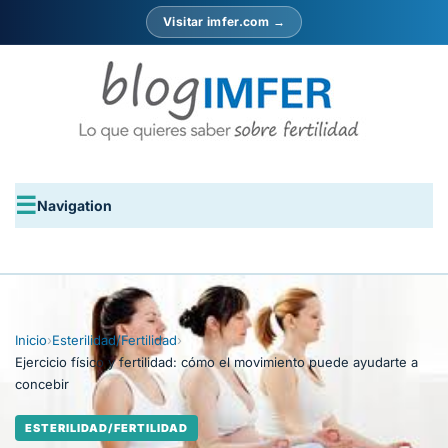
Visitar imfer.com →
Navigation
Inicio
›
Esterilidad/Fertilidad
›
Ejercicio físico y fertilidad: cómo el movimiento puede ayudarte a
concebir
ESTERILIDAD/FERTILIDAD