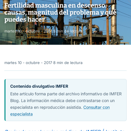
Fertilidad masculina en descenso:
causas, magnitud del problema y qué
puedes hacer
martes 10 - octubre - 2017
·
8 min de lectura
martes 10 - octubre - 2017
·
8 min de lectura
Contenido divulgativo IMFER
Este artículo forma parte del archivo informativo de IMFER
Blog. La información médica debe contrastarse con un
especialista en reproducción asistida.
Consultar con
especialista