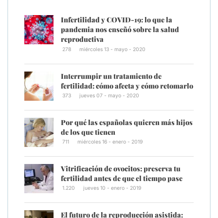
Infertilidad y COVID-19: lo que la
pandemia nos enseñó sobre la salud
reproductiva
278
miércoles 13 - mayo - 2020
Interrumpir un tratamiento de
fertilidad: cómo afecta y cómo retomarlo
373
jueves 07 - mayo - 2020
Por qué las españolas quieren más hijos
de los que tienen
711
miércoles 16 - enero - 2019
Vitrificación de ovocitos: preserva tu
fertilidad antes de que el tiempo pase
1.220
jueves 10 - enero - 2019
El futuro de la reproducción asistida: