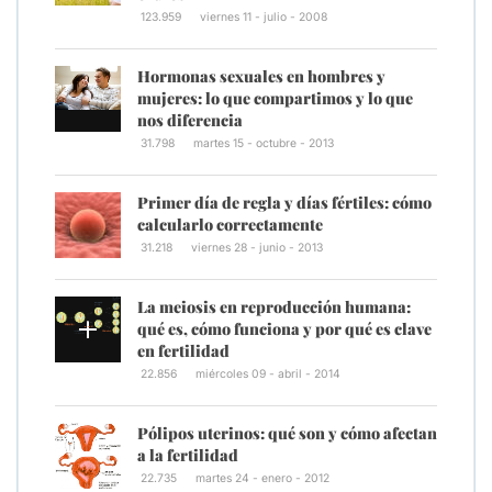
123.959
viernes 11 - julio - 2008
Hormonas sexuales en hombres y
mujeres: lo que compartimos y lo que
nos diferencia
31.798
martes 15 - octubre - 2013
Primer día de regla y días fértiles: cómo
calcularlo correctamente
31.218
viernes 28 - junio - 2013
La meiosis en reproducción humana:
qué es, cómo funciona y por qué es clave
en fertilidad
22.856
miércoles 09 - abril - 2014
Pólipos uterinos: qué son y cómo afectan
a la fertilidad
22.735
martes 24 - enero - 2012