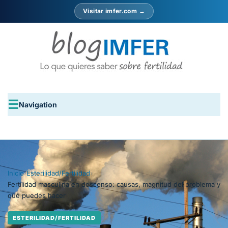
Visitar imfer.com →
Navigation
Inicio
›
Esterilidad/Fertilidad
›
Fertilidad masculina en descenso: causas, magnitud del problema y
qué puedes hacer
ESTERILIDAD/FERTILIDAD