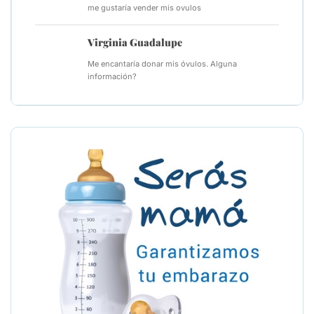
me gustaría vender mis ovulos
Virginia Guadalupe
Me encantaría donar mis óvulos. Alguna
información?