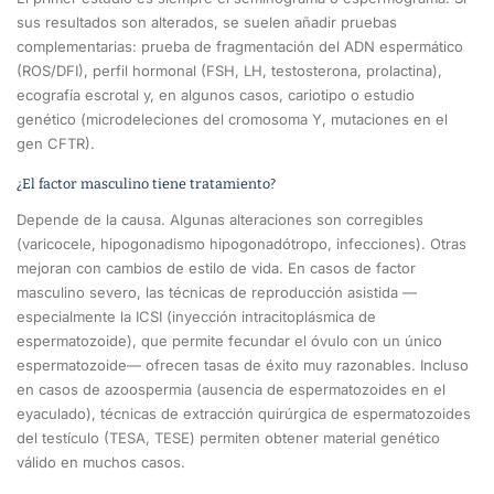
sus resultados son alterados, se suelen añadir pruebas
complementarias: prueba de fragmentación del ADN espermático
(ROS/DFI), perfil hormonal (FSH, LH, testosterona, prolactina),
ecografía escrotal y, en algunos casos, cariotipo o estudio
genético (microdeleciones del cromosoma Y, mutaciones en el
gen CFTR).
¿El factor masculino tiene tratamiento?
Depende de la causa. Algunas alteraciones son corregibles
(varicocele, hipogonadismo hipogonadótropo, infecciones). Otras
mejoran con cambios de estilo de vida. En casos de factor
masculino severo, las técnicas de reproducción asistida —
especialmente la ICSI (inyección intracitoplásmica de
espermatozoide), que permite fecundar el óvulo con un único
espermatozoide— ofrecen tasas de éxito muy razonables. Incluso
en casos de azoospermia (ausencia de espermatozoides en el
eyaculado), técnicas de extracción quirúrgica de espermatozoides
del testículo (TESA, TESE) permiten obtener material genético
válido en muchos casos.