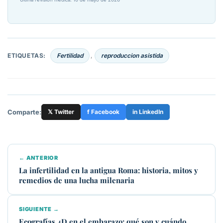
ETIQUETAS:
Fertilidad
reproduccion asistida
,
Comparte:
𝕏 Twitter
f Facebook
in LinkedIn
← ANTERIOR
La infertilidad en la antigua Roma: historia, mitos y
remedios de una lucha milenaria
SIGUIENTE →
Ecografías 4D en el embarazo: qué son y cuándo