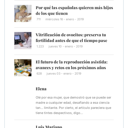
Por qué las españolas quieren más hijos
de los que tienen
711
miércoles 16 - enero - 2019
Vitrificación de ovocitos: preserva tu
fertilidad antes de que el tiempo pase
1.223
jueves 10 - enero - 2019
El futuro de la reproducción asistida:
avances y retos en los próximos años
628
jueves 03 - enero - 2019
Elena
Olé por esa mujer, que demostró que se puede ser
madre a cualquier edad, desafiando a esa ciencia
tan... limitante. Por cierto, el artículo pareciera que
tiene tintes despectivos, digo…
Luis Mariano