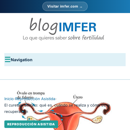
Visitar imfer.com →
Navigation
Inicio
›
Reproducción Asistida
›
El curetaje uterino: qué es, cuándo se realiza y cómo es la
recuperación
REPRODUCCIÓN ASISTIDA