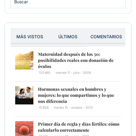
MÁS VISTOS
ÚLTIMOS
COMENTARIOS
Maternidad después de los 50:
posibilidades reales con donación de
óvulos
123.960
viernes 11 - julio - 2008
Hormonas sexuales en hombres y
mujeres: lo que compartimos y lo que
nos diferencia
31.808
martes 15 - octubre - 2013
Primer día de regla y días fértiles: cómo
calcularlo correctamente