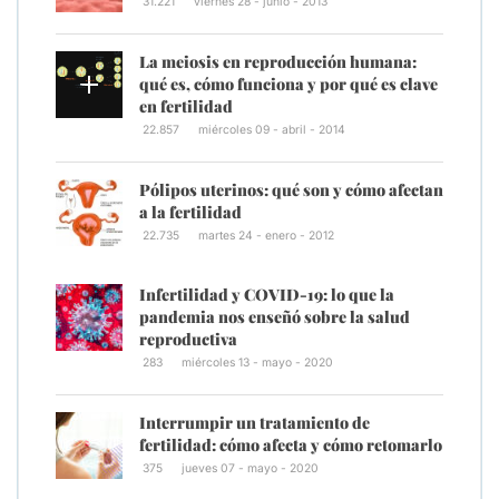
31.221
viernes 28 - junio - 2013
La meiosis en reproducción humana:
qué es, cómo funciona y por qué es clave
en fertilidad
22.857
miércoles 09 - abril - 2014
Pólipos uterinos: qué son y cómo afectan
a la fertilidad
22.735
martes 24 - enero - 2012
Infertilidad y COVID-19: lo que la
pandemia nos enseñó sobre la salud
reproductiva
283
miércoles 13 - mayo - 2020
Interrumpir un tratamiento de
fertilidad: cómo afecta y cómo retomarlo
375
jueves 07 - mayo - 2020