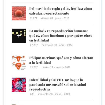
Primer día de regla y días fértiles: cómo
calcularlo correctamente
31.221
viernes 28 - junio - 2013
La meiosis en reproducción humana:
qué es, cómo funciona y por qué es clave
en fertilidad
22.857
miércoles 09 - abril - 2014
Pólipos uterinos: qué son y cómo afectan
a la fertilidad
22.737
martes 24 - enero - 2012
Infertilidad y COVID-19: lo que la
pandemia nos enseñó sobre la salud
reproductiva
283
miércoles 13 - mayo - 2020