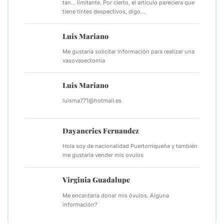
tan... limitante. Por cierto, el artículo pareciera que
tiene tintes despectivos, digo…
Luis Mariano
Me gustaría solicitar información para realizar una
vasovasectomia
Luis Mariano
luisma771@hotmail.es
Dayaneries Fernandez
Hola soy de nacionalidad Puertorriqueña y también
me gustaría vender mis ovulos
Virginia Guadalupe
Me encantaría donar mis óvulos. Alguna
información?