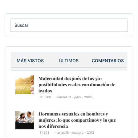
MÁS VISTOS
ÚLTIMOS
COMENTARIOS
Maternidad después de los 50:
posibilidades reales con donación de
óvulos
123.960
viernes 11 - julio - 2008
Hormonas sexuales en hombres y
mujeres: lo que compartimos y lo que
nos diferencia
31.808
martes 15 - octubre - 2013