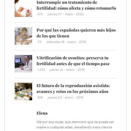
Interrumpir un tratamiento de
fertilidad: cómo afecta y cómo retomarlo
375
jueves 07 - mayo - 2020
Por qué las españolas quieren más hijos
de los que tienen
711
miércoles 16 - enero - 2019
Vitrificación de ovocitos: preserva tu
fertilidad antes de que el tiempo pase
1.223
jueves 10 - enero - 2019
El futuro de la reproducción asistida:
avances y retos en los próximos años
628
jueves 03 - enero - 2019
Elena
Olé por esa mujer, que demostró que se puede ser
madre a cualquier edad, desafiando a esa ciencia