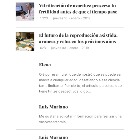
Vitrificación de ovocitos: preserva tu
fertilidad antes de que el tiempo pase
1.223
jueves 10 - enero - 2019
El futuro de la reproducción asistida:
avances y retos en los próximos años
628
jueves 03 - enero - 2019
Elena
Olé por esa mujer, que demostró que se puede ser
madre a cualquier edad, desafiando a esa ciencia
tan... limitante. Por cierto, el artículo pareciera que
tiene tintes despectivos, digo…
Luis Mariano
Me gustaría solicitar información para realizar una
vasovasectomia
Luis Mariano