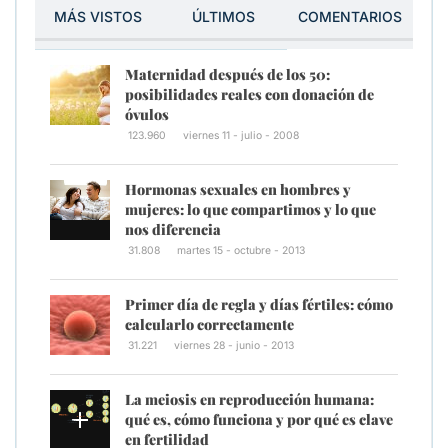
MÁS VISTOS
ÚLTIMOS
COMENTARIOS
Maternidad después de los 50:
posibilidades reales con donación de
óvulos
123.960
viernes 11 - julio - 2008
Hormonas sexuales en hombres y
mujeres: lo que compartimos y lo que
nos diferencia
31.808
martes 15 - octubre - 2013
Primer día de regla y días fértiles: cómo
calcularlo correctamente
31.221
viernes 28 - junio - 2013
La meiosis en reproducción humana:
qué es, cómo funciona y por qué es clave
en fertilidad