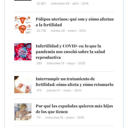
22.857
miércoles 09 - abril - 2014
Pólipos uterinos: qué son y cómo afectan
a la fertilidad
22.735
martes 24 - enero - 2012
Infertilidad y COVID-19: lo que la
pandemia nos enseñó sobre la salud
reproductiva
283
miércoles 13 - mayo - 2020
Interrumpir un tratamiento de
fertilidad: cómo afecta y cómo retomarlo
375
jueves 07 - mayo - 2020
Por qué las españolas quieren más hijos
de los que tienen
711
miércoles 16 - enero - 2019