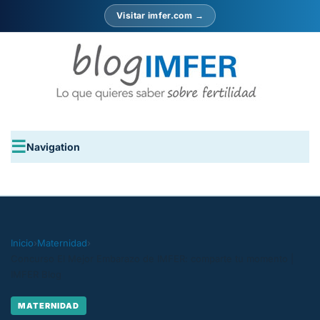
Visitar imfer.com →
Navigation
Inicio
›
Maternidad
›
Concurso El Mejor Embarazo de IMFER: comparte tu momento |
IMFER Blog
MATERNIDAD