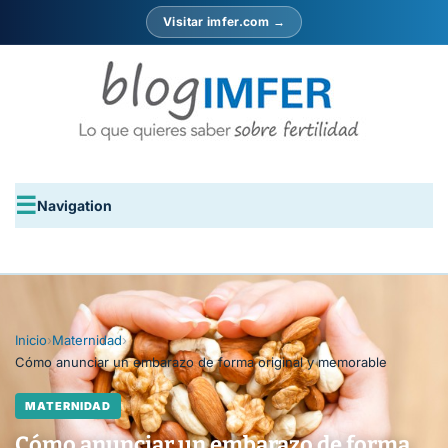
Visitar imfer.com →
Navigation
Inicio
›
Maternidad
›
Cómo anunciar un embarazo de forma original y memorable
MATERNIDAD
Cómo anunciar un embarazo de forma