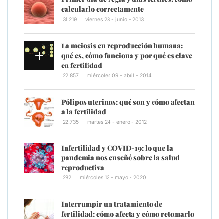
calcularlo correctamente
31.219
viernes 28 - junio - 2013
La meiosis en reproducción humana:
qué es, cómo funciona y por qué es clave
en fertilidad
22.857
miércoles 09 - abril - 2014
Pólipos uterinos: qué son y cómo afectan
a la fertilidad
22.735
martes 24 - enero - 2012
Infertilidad y COVID-19: lo que la
pandemia nos enseñó sobre la salud
reproductiva
282
miércoles 13 - mayo - 2020
Interrumpir un tratamiento de
fertilidad: cómo afecta y cómo retomarlo