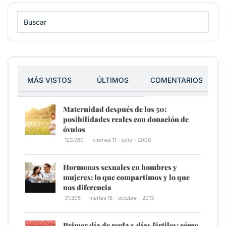
MÁS VISTOS
ÚLTIMOS
COMENTARIOS
Maternidad después de los 50:
posibilidades reales con donación de
óvulos
123.960
viernes 11 - julio - 2008
Hormonas sexuales en hombres y
mujeres: lo que compartimos y lo que
nos diferencia
31.805
martes 15 - octubre - 2013
Primer día de regla y días fértiles: cómo