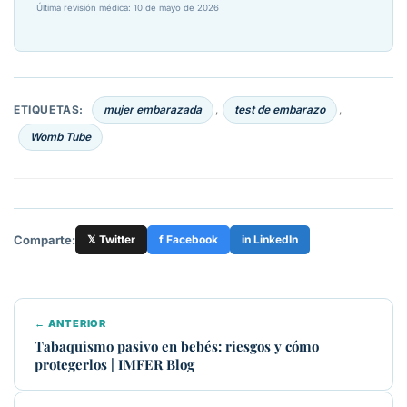
Última revisión médica: 10 de mayo de 2026
ETIQUETAS:
mujer embarazada
test de embarazo
,
,
Womb Tube
Comparte:
𝕏 Twitter
f Facebook
in LinkedIn
← ANTERIOR
Tabaquismo pasivo en bebés: riesgos y cómo
protegerlos | IMFER Blog