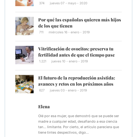
374
jueves 07 - mayo - 2020
Por qué las españolas quieren más hijos
de los que tienen
711
miércoles 16 - enero - 2019
Vitrificación de ovocitos: preserva tu
fertilidad antes de que el tiempo pase
1.221
jueves 10 - enero - 2019
El futuro de la reproducción asistida:
avances y retos en los próximos años
627
jueves 03 - enero - 2019
Elena
Olé por esa mujer, que demostró que se puede ser
madre a cualquier edad, desafiando a esa ciencia
tan... limitante. Por cierto, el artículo pareciera que
tiene tintes despectivos, digo…