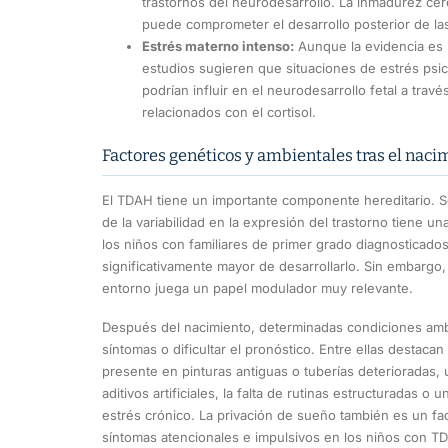
trastornos del neurodesarrollo. La inmadurez ce
puede comprometer el desarrollo posterior de las
Estrés materno intenso:
Aunque la evidencia es
estudios sugieren que situaciones de estrés psi
podrían influir en el neurodesarrollo fetal a tr
relacionados con el cortisol.
Factores genéticos y ambientales tras el naci
El TDAH tiene un importante componente hereditario. 
de la variabilidad en la expresión del trastorno tiene un
los niños con familiares de primer grado diagnosticad
significativamente mayor de desarrollarlo. Sin embargo, 
entorno juega un papel modulador muy relevante.
Después del nacimiento, determinadas condiciones amb
síntomas o dificultar el pronóstico. Entre ellas destaca
presente en pinturas antiguas o tuberías deterioradas,
aditivos artificiales, la falta de rutinas estructuradas o 
estrés crónico. La privación de sueño también es un f
síntomas atencionales e impulsivos en los niños con T