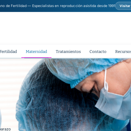
ano de Fertilidad — Especialistas en reproducción asistida desde 1991
Visita
Fertilidad
Maternidad
Tratamientos
Contacto
Recursos
barazo