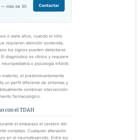
Contactar
R — más de 30
eis o siete años, cuando el niño
que requieren atención sostenida,
asos los signos pueden detectarse
El diagnóstico es clínico y requiere
neuropediatría o psicología infantil.
e inatento, el predominantemente
a un perfil diferente de síntomas y
abitualmente combinan intervención
miento farmacológico.
an con el TDAH
durante el embarazo el cerebro del
te complejo. Cualquier alteración
zo en el neurodesarrollo. Entre los