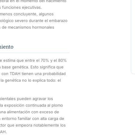
rebral en el momento del nacimiento
 funciones ejecutivas.
 menos concluyente, algunos
cológico severo durante el embarazo
avés de mecanismos hormonales
miento
Se estima que entre el 70% y el 80%
a base genética. Esto significa que
os con TDAH tienen una probabilidad
la genética no lo explica todo: el
ientales pueden agravar los
n la exposición continuada al plomo
 una alimentación con exceso de
un entorno familiar con alta carga de
actor que empeora notablemente los
DAH.