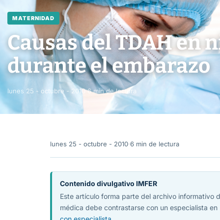
MATERNIDAD
Causas del TDAH en ni
durante el embarazo
lunes 25 - octubre - 2010
·
6 min de lectura
lunes 25 - octubre - 2010
·
6 min de lectura
Contenido divulgativo IMFER
Este artículo forma parte del archivo informativo
médica debe contrastarse con un especialista en 
con especialista