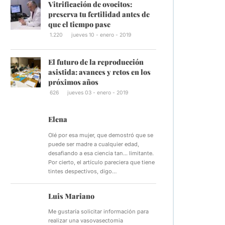
Vitrificación de ovocitos:
preserva tu fertilidad antes de
que el tiempo pase
1.220
jueves 10 - enero - 2019
El futuro de la reproducción
asistida: avances y retos en los
próximos años
626
jueves 03 - enero - 2019
Elena
Olé por esa mujer, que demostró que se
puede ser madre a cualquier edad,
desafiando a esa ciencia tan... limitante.
Por cierto, el artículo pareciera que tiene
tintes despectivos, digo…
Luis Mariano
Me gustaría solicitar información para
realizar una vasovasectomia