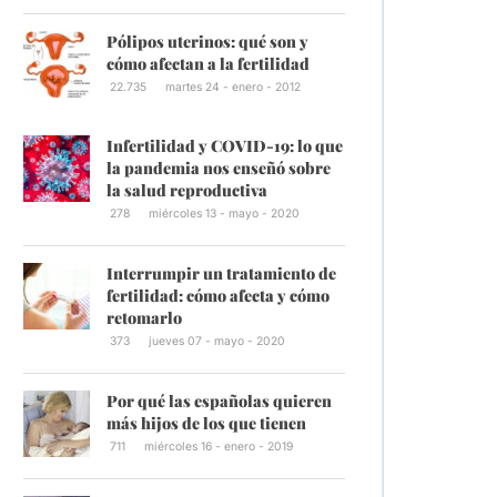
Pólipos uterinos: qué son y
cómo afectan a la fertilidad
22.735
martes 24 - enero - 2012
Infertilidad y COVID-19: lo que
la pandemia nos enseñó sobre
la salud reproductiva
278
miércoles 13 - mayo - 2020
Interrumpir un tratamiento de
fertilidad: cómo afecta y cómo
retomarlo
373
jueves 07 - mayo - 2020
Por qué las españolas quieren
más hijos de los que tienen
711
miércoles 16 - enero - 2019