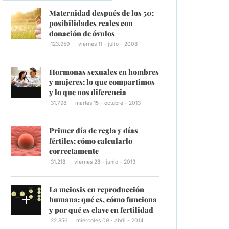
Maternidad después de los 50:
posibilidades reales con
donación de óvulos
123.959
viernes 11 - julio - 2008
Hormonas sexuales en hombres
y mujeres: lo que compartimos
y lo que nos diferencia
31.798
martes 15 - octubre - 2013
Primer día de regla y días
fértiles: cómo calcularlo
correctamente
31.218
viernes 28 - junio - 2013
La meiosis en reproducción
humana: qué es, cómo funciona
y por qué es clave en fertilidad
22.856
miércoles 09 - abril - 2014