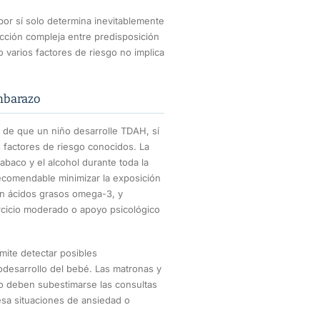
or sí solo determina inevitablemente
acción compleja entre predisposición
o varios factores de riesgo no implica
embarazo
 de que un niño desarrolle TDAH, sí
 factores de riesgo conocidos. La
abaco y el alcohol durante toda la
recomendable minimizar la exposición
 en ácidos grasos omega-3, y
ercicio moderado o apoyo psicológico
mite detectar posibles
odesarrollo del bebé. Las matronas y
no deben subestimarse las consultas
esa situaciones de ansiedad o