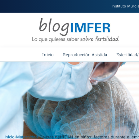
Instituto Murci
Inicio
Reproducción Asistida
Esterilidad/
Inicio
›
Maternidad
›
Causas del TDAH en niños: factores durante el em