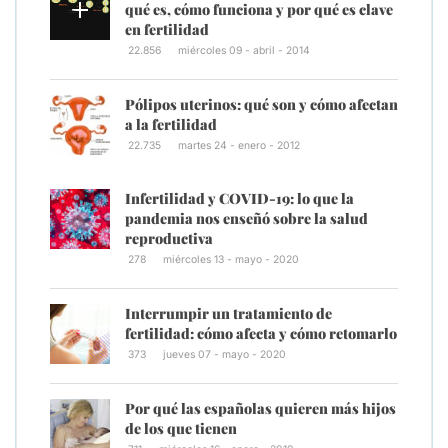
qué es, cómo funciona y por qué es clave
en fertilidad
22.856
miércoles 09 - abril - 2014
Pólipos uterinos: qué son y cómo afectan
a la fertilidad
22.735
martes 24 - enero - 2012
Infertilidad y COVID-19: lo que la
pandemia nos enseñó sobre la salud
reproductiva
278
miércoles 13 - mayo - 2020
Interrumpir un tratamiento de
fertilidad: cómo afecta y cómo retomarlo
373
jueves 07 - mayo - 2020
Por qué las españolas quieren más hijos
de los que tienen