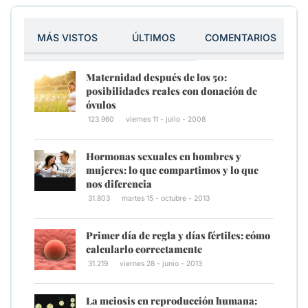
MÁS VISTOS
ÚLTIMOS
COMENTARIOS
Maternidad después de los 50:
posibilidades reales con donación de
óvulos
123.960
viernes 11 - julio - 2008
Hormonas sexuales en hombres y
mujeres: lo que compartimos y lo que
nos diferencia
31.803
martes 15 - octubre - 2013
Primer día de regla y días fértiles: cómo
calcularlo correctamente
31.219
viernes 28 - junio - 2013
La meiosis en reproducción humana: