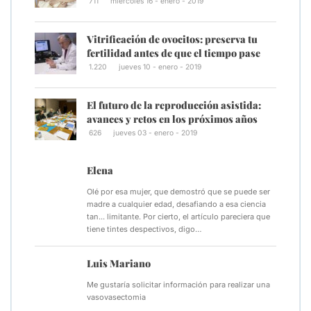
711
miércoles 16 - enero - 2019
Vitrificación de ovocitos: preserva tu
fertilidad antes de que el tiempo pase
1.220
jueves 10 - enero - 2019
El futuro de la reproducción asistida:
avances y retos en los próximos años
626
jueves 03 - enero - 2019
Elena
Olé por esa mujer, que demostró que se puede ser
madre a cualquier edad, desafiando a esa ciencia
tan... limitante. Por cierto, el artículo pareciera que
tiene tintes despectivos, digo…
Luis Mariano
Me gustaría solicitar información para realizar una
vasovasectomia