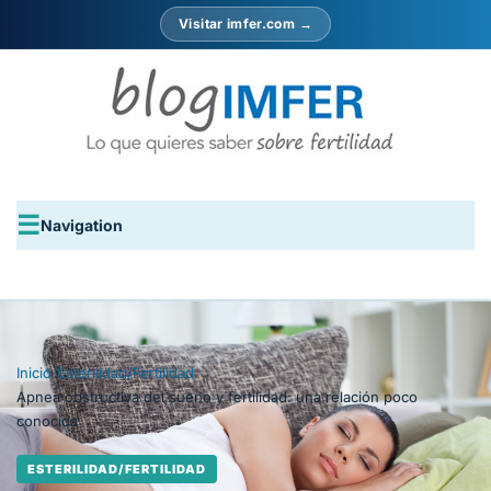
Visitar imfer.com →
Navigation
Inicio
›
Esterilidad/Fertilidad
›
Apnea obstructiva del sueño y fertilidad: una relación poco
conocida
ESTERILIDAD/FERTILIDAD