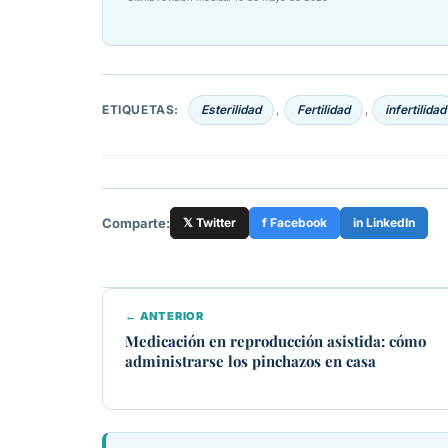
ETIQUETAS:
Esterilidad
Fertilidad
infertilidad
,
,
Comparte:
𝕏 Twitter
f Facebook
in LinkedIn
← ANTERIOR
Medicación en reproducción asistida: cómo
administrarse los pinchazos en casa