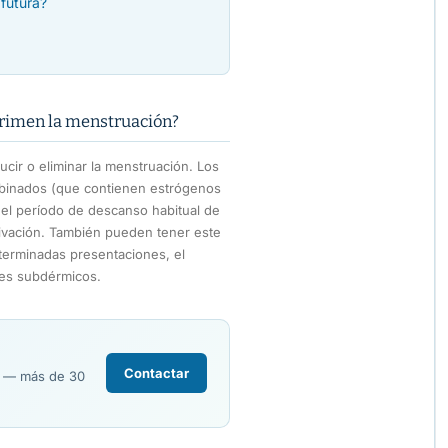
 futura?
primen la menstruación?
cir o eliminar la menstruación. Los
mbinados (que contienen estrógenos
 el período de descanso habitual de
rivación. También pueden tener este
terminadas presentaciones, el
ntes subdérmicos.
Contactar
R — más de 30