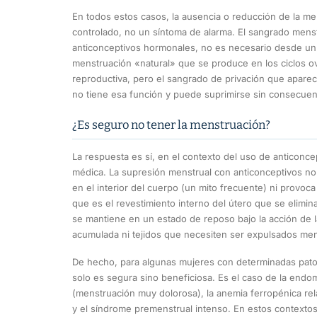
En todos estos casos, la ausencia o reducción de la me
controlado, no un síntoma de alarma. El sangrado menst
anticonceptivos hormonales, no es necesario desde un pu
menstruación «natural» que se produce en los ciclos o
reproductiva, pero el sangrado de privación que aparece
no tiene esa función y puede suprimirse sin consecuenc
¿Es seguro no tener la menstruación?
La respuesta es sí, en el contexto del uso de anticonc
médica. La supresión menstrual con anticonceptivos no
en el interior del cuerpo (un mito frecuente) ni provoca 
que es el revestimiento interno del útero que se elimi
se mantiene en un estado de reposo bajo la acción de
acumulada ni tejidos que necesiten ser expulsados me
De hecho, para algunas mujeres con determinadas patol
solo es segura sino beneficiosa. Es el caso de la endom
(menstruación muy dolorosa), la anemia ferropénica r
y el síndrome premenstrual intenso. En estos contextos