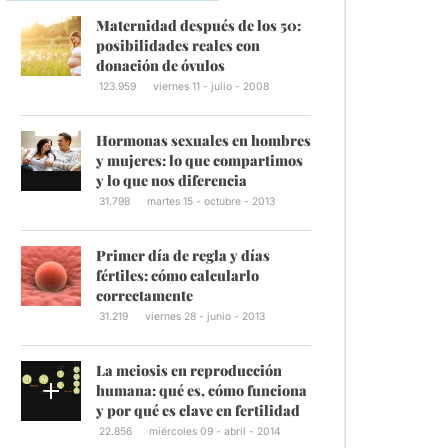
Maternidad después de los 50:
posibilidades reales con
donación de óvulos
123.959
viernes 11 - julio - 2008
Hormonas sexuales en hombres
y mujeres: lo que compartimos
y lo que nos diferencia
31.798
martes 15 - octubre - 2013
Primer día de regla y días
fértiles: cómo calcularlo
correctamente
31.219
viernes 28 - junio - 2013
La meiosis en reproducción
humana: qué es, cómo funciona
y por qué es clave en fertilidad
22.856
miércoles 09 - abril - 2014