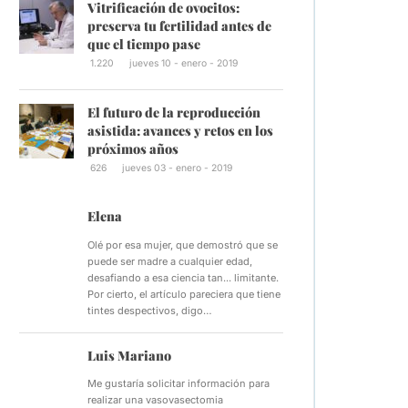
Vitrificación de ovocitos:
preserva tu fertilidad antes de
que el tiempo pase
1.220
jueves 10 - enero - 2019
El futuro de la reproducción
asistida: avances y retos en los
próximos años
626
jueves 03 - enero - 2019
Elena
Olé por esa mujer, que demostró que se
puede ser madre a cualquier edad,
desafiando a esa ciencia tan... limitante.
Por cierto, el artículo pareciera que tiene
tintes despectivos, digo…
Luis Mariano
Me gustaría solicitar información para
realizar una vasovasectomia