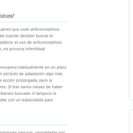
futura?
ujeres que usan anticonceptivos
dad cuando decidan buscar el
izadora: el uso de anticonceptivos
, no provoca infertilidad
e recupera habitualmente en un plazo
un período de adaptación algo más
e acción prolongada, pero la
jeres. Si tras varios meses de haber
mbarazo buscado ni tampoco la
ltar con un especialista para
 opciones seguras, respaldadas por