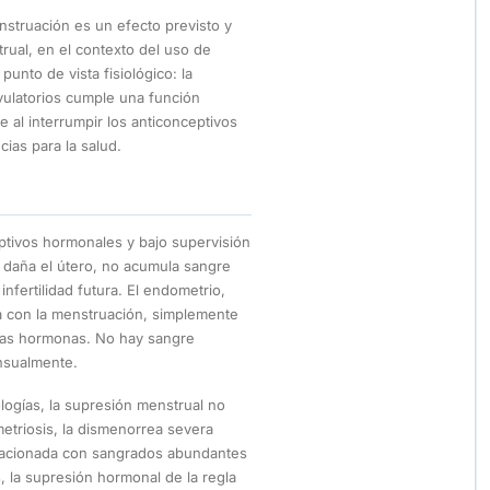
nstruación es un efecto previsto y
rual, en el contexto del uso de
nto de vista fisiológico: la
vulatorios cumple una función
 al interrumpir los anticonceptivos
ias para la salud.
eptivos hormonales y bajo supervisión
 daña el útero, no acumula sangre
infertilidad futura. El endometrio,
na con la menstruación, simplemente
 las hormonas. No hay sangre
nsualmente.
ogías, la supresión menstrual no
etriosis, la dismenorrea severa
elacionada con sangrados abundantes
, la supresión hormonal de la regla