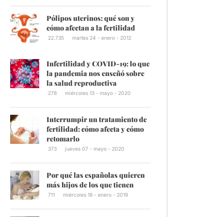
Pólipos uterinos: qué son y
cómo afectan a la fertilidad
22.735
martes 24 - enero - 2012
Infertilidad y COVID-19: lo que
la pandemia nos enseñó sobre
la salud reproductiva
278
miércoles 13 - mayo - 2020
Interrumpir un tratamiento de
fertilidad: cómo afecta y cómo
retomarlo
373
jueves 07 - mayo - 2020
Por qué las españolas quieren
más hijos de los que tienen
711
miércoles 16 - enero - 2019