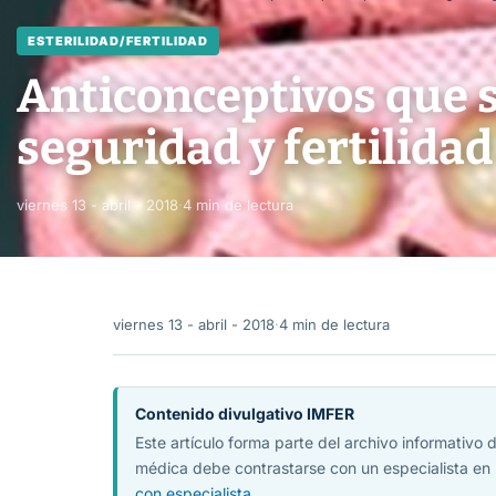
ESTERILIDAD/FERTILIDAD
Anticonceptivos que s
seguridad y fertilidad
viernes 13 - abril - 2018
·
4 min de lectura
viernes 13 - abril - 2018
·
4 min de lectura
Contenido divulgativo IMFER
Este artículo forma parte del archivo informativo
médica debe contrastarse con un especialista en 
con especialista