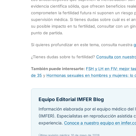
evidencia científica sólida, que ofrecen beneficios re
comprometen la fertilidad futura ni suponen un riesgo 
supervisión médica. Si tienes dudas sobre cuál es el a
su posible impacto en tu fertilidad, consultar con un gi
punto de partida.
Si quieres profundizar en este tema, consulta nuestra
g
¿Tienes dudas sobre tu fertilidad?
Consulta con nuestro
También puede interesarte:
FSH y LH en FIV: mejor t
de 35
y
Hormonas sexuales en hombres y mujeres: lo 
Equipo Editorial IMFER Blog
Información elaborada por el equipo médico del I
(IMFER). Especialistas en reproducción asistida
experiencia.
Conoce a nuestro equipo en imfer.
Última revisión médica: 10 de mayo de 2026