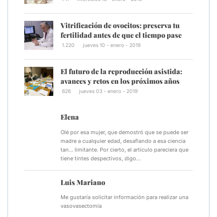
Vitrificación de ovocitos: preserva tu
fertilidad antes de que el tiempo pase
1.220
jueves 10 - enero - 2019
El futuro de la reproducción asistida:
avances y retos en los próximos años
626
jueves 03 - enero - 2019
Elena
Olé por esa mujer, que demostró que se puede ser
madre a cualquier edad, desafiando a esa ciencia
tan... limitante. Por cierto, el artículo pareciera que
tiene tintes despectivos, digo…
Luis Mariano
Me gustaría solicitar información para realizar una
vasovasectomia