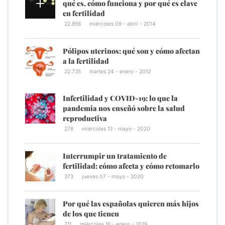
qué es, cómo funciona y por qué es clave
en fertilidad
22.856
miércoles 09 - abril - 2014
Pólipos uterinos: qué son y cómo afectan
a la fertilidad
22.735
martes 24 - enero - 2012
Infertilidad y COVID-19: lo que la
pandemia nos enseñó sobre la salud
reproductiva
278
miércoles 13 - mayo - 2020
Interrumpir un tratamiento de
fertilidad: cómo afecta y cómo retomarlo
373
jueves 07 - mayo - 2020
Por qué las españolas quieren más hijos
de los que tienen
711
miércoles 16 - enero - 2019