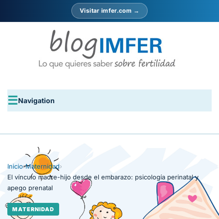
Visitar imfer.com →
Navigation
Inicio
›
Maternidad
›
El vínculo madre-hijo desde el embarazo: psicología perinatal y
apego prenatal
MATERNIDAD