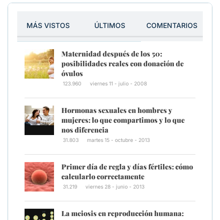
MÁS VISTOS
ÚLTIMOS
COMENTARIOS
Maternidad después de los 50:
posibilidades reales con donación de
óvulos
123.960
viernes 11 - julio - 2008
Hormonas sexuales en hombres y
mujeres: lo que compartimos y lo que
nos diferencia
31.803
martes 15 - octubre - 2013
Primer día de regla y días fértiles: cómo
calcularlo correctamente
31.219
viernes 28 - junio - 2013
La meiosis en reproducción humana: