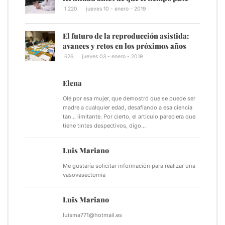
1.220
jueves 10 - enero - 2019
El futuro de la reproducción asistida:
avances y retos en los próximos años
626
jueves 03 - enero - 2019
Elena
Olé por esa mujer, que demostró que se puede ser
madre a cualquier edad, desafiando a esa ciencia
tan... limitante. Por cierto, el artículo pareciera que
tiene tintes despectivos, digo…
Luis Mariano
Me gustaría solicitar información para realizar una
vasovasectomia
Luis Mariano
luisma771@hotmail.es