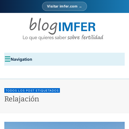
Visitar imfer.com →
Navigation
TODOS LOS POST ETIQUETADOS
Relajación