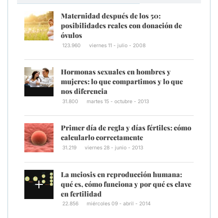
Maternidad después de los 50:
posibilidades reales con donación de
óvulos
123.960
viernes 11 - julio - 2008
Hormonas sexuales en hombres y
mujeres: lo que compartimos y lo que
nos diferencia
31.800
martes 15 - octubre - 2013
Primer día de regla y días fértiles: cómo
calcularlo correctamente
31.219
viernes 28 - junio - 2013
La meiosis en reproducción humana:
qué es, cómo funciona y por qué es clave
en fertilidad
22.856
miércoles 09 - abril - 2014