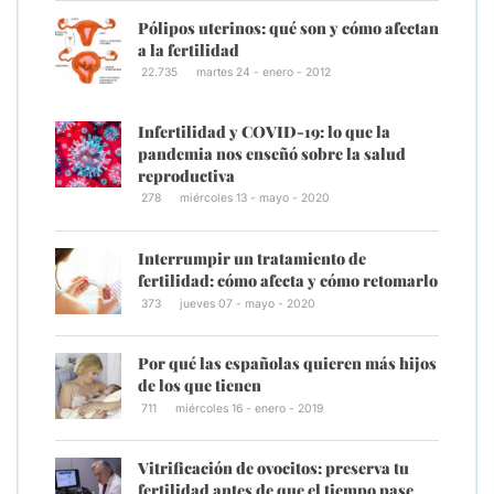
Pólipos uterinos: qué son y cómo afectan
a la fertilidad
22.735
martes 24 - enero - 2012
Infertilidad y COVID-19: lo que la
pandemia nos enseñó sobre la salud
reproductiva
278
miércoles 13 - mayo - 2020
Interrumpir un tratamiento de
fertilidad: cómo afecta y cómo retomarlo
373
jueves 07 - mayo - 2020
Por qué las españolas quieren más hijos
de los que tienen
711
miércoles 16 - enero - 2019
Vitrificación de ovocitos: preserva tu
fertilidad antes de que el tiempo pase