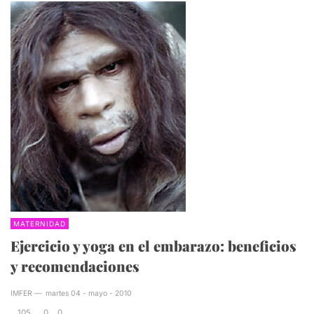
MATERNIDAD
Ejercicio y yoga en el embarazo: beneficios
y recomendaciones
IMFER
—
martes 04 - mayo - 2010
105
0
0