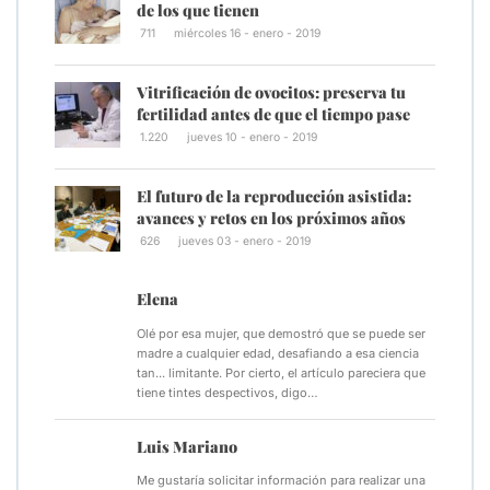
de los que tienen
711
miércoles 16 - enero - 2019
Vitrificación de ovocitos: preserva tu
fertilidad antes de que el tiempo pase
1.220
jueves 10 - enero - 2019
El futuro de la reproducción asistida:
avances y retos en los próximos años
626
jueves 03 - enero - 2019
Elena
Olé por esa mujer, que demostró que se puede ser
madre a cualquier edad, desafiando a esa ciencia
tan... limitante. Por cierto, el artículo pareciera que
tiene tintes despectivos, digo…
Luis Mariano
Me gustaría solicitar información para realizar una