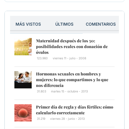
MÁS VISTOS
ÚLTIMOS
COMENTARIOS
Maternidad después de los 50:
posibilidades reales con donación de
óvulos
123.960
viernes 11 - julio - 2008
Hormonas sexuales en hombres y
mujeres: lo que compartimos y lo que
nos diferencia
31.803
martes 15 - octubre - 2013
Primer día de regla y días fértiles: cómo
calcularlo correctamente
31.219
viernes 28 - junio - 2013