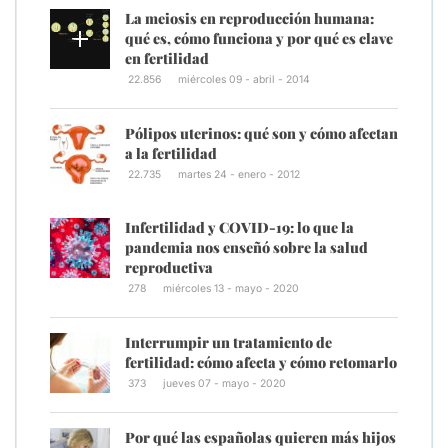
La meiosis en reproducción humana:
qué es, cómo funciona y por qué es clave
en fertilidad
22.856
miércoles 09 - abril - 2014
Pólipos uterinos: qué son y cómo afectan
a la fertilidad
22.735
martes 24 - enero - 2012
Infertilidad y COVID-19: lo que la
pandemia nos enseñó sobre la salud
reproductiva
278
miércoles 13 - mayo - 2020
Interrumpir un tratamiento de
fertilidad: cómo afecta y cómo retomarlo
373
jueves 07 - mayo - 2020
Por qué las españolas quieren más hijos