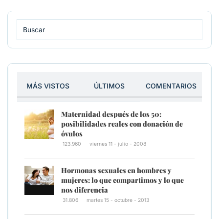
MÁS VISTOS
ÚLTIMOS
COMENTARIOS
Maternidad después de los 50:
posibilidades reales con donación de
óvulos
123.960
viernes 11 - julio - 2008
Hormonas sexuales en hombres y
mujeres: lo que compartimos y lo que
nos diferencia
31.806
martes 15 - octubre - 2013