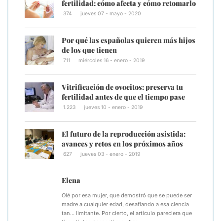
fertilidad: cómo afecta y cómo retomarlo
374
jueves 07 - mayo - 2020
Por qué las españolas quieren más hijos
de los que tienen
711
miércoles 16 - enero - 2019
Vitrificación de ovocitos: preserva tu
fertilidad antes de que el tiempo pase
1.223
jueves 10 - enero - 2019
El futuro de la reproducción asistida:
avances y retos en los próximos años
627
jueves 03 - enero - 2019
Elena
Olé por esa mujer, que demostró que se puede ser
madre a cualquier edad, desafiando a esa ciencia
tan... limitante. Por cierto, el artículo pareciera que