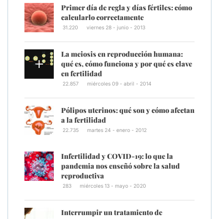
Primer día de regla y días fértiles: cómo
calcularlo correctamente
31.220
viernes 28 - junio - 2013
La meiosis en reproducción humana:
qué es, cómo funciona y por qué es clave
en fertilidad
22.857
miércoles 09 - abril - 2014
Pólipos uterinos: qué son y cómo afectan
a la fertilidad
22.735
martes 24 - enero - 2012
Infertilidad y COVID-19: lo que la
pandemia nos enseñó sobre la salud
reproductiva
283
miércoles 13 - mayo - 2020
Interrumpir un tratamiento de