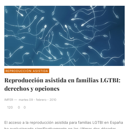
REPRODUCCIÓN ASISTIDA
Reproducción asistida en familias LGTBI:
derechos y opciones
IMFER
—
martes 09 - febrero - 2010
120
0
0
El acceso a la reproducción asistida para familias LGTBI en España
ha evolucionado significativamente en las últimas dos décadas,