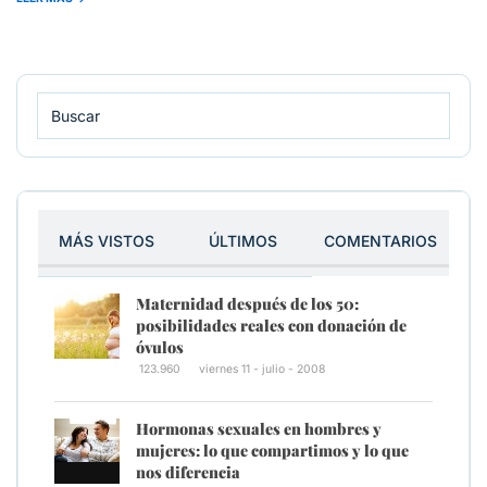
MÁS VISTOS
ÚLTIMOS
COMENTARIOS
Maternidad después de los 50:
posibilidades reales con donación de
óvulos
123.960
viernes 11 - julio - 2008
Hormonas sexuales en hombres y
mujeres: lo que compartimos y lo que
nos diferencia