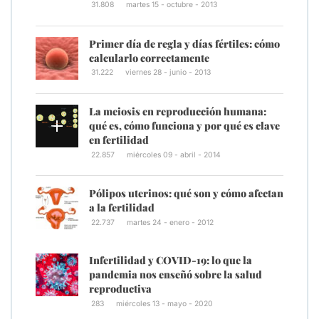
31.808
martes 15 - octubre - 2013
Primer día de regla y días fértiles: cómo
calcularlo correctamente
31.222
viernes 28 - junio - 2013
La meiosis en reproducción humana:
qué es, cómo funciona y por qué es clave
en fertilidad
22.857
miércoles 09 - abril - 2014
Pólipos uterinos: qué son y cómo afectan
a la fertilidad
22.737
martes 24 - enero - 2012
Infertilidad y COVID-19: lo que la
pandemia nos enseñó sobre la salud
reproductiva
283
miércoles 13 - mayo - 2020