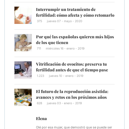
Interrumpir un tratamiento de
fertilidad: cómo afecta y cómo retomarlo
375
jueves 07 - mayo - 2020
Por qué las españolas quieren más hijos
de los que tienen
711
miércoles 16 - enero - 2019
Vitrificación de ovocitos: preserva tu
fertilidad antes de que el tiempo pase
1.223
jueves 10 - enero - 2019
El futuro de la reproducción asistida:
avances y retos en los próximos años
628
jueves 03 - enero - 2019
Elena
Olé por esa mujer, que demostró que se puede ser