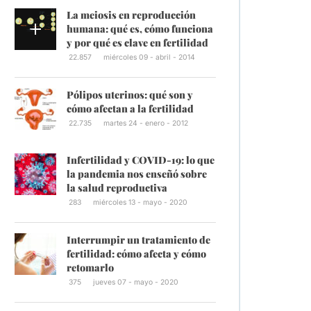
La meiosis en reproducción
humana: qué es, cómo funciona
y por qué es clave en fertilidad
22.857
miércoles 09 - abril - 2014
Pólipos uterinos: qué son y
cómo afectan a la fertilidad
22.735
martes 24 - enero - 2012
Infertilidad y COVID-19: lo que
la pandemia nos enseñó sobre
la salud reproductiva
283
miércoles 13 - mayo - 2020
Interrumpir un tratamiento de
fertilidad: cómo afecta y cómo
retomarlo
375
jueves 07 - mayo - 2020