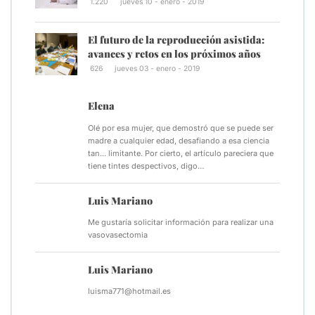
1.220
jueves 10 - enero - 2019
El futuro de la reproducción asistida:
avances y retos en los próximos años
626
jueves 03 - enero - 2019
Elena
Olé por esa mujer, que demostró que se puede ser
madre a cualquier edad, desafiando a esa ciencia
tan... limitante. Por cierto, el artículo pareciera que
tiene tintes despectivos, digo…
Luis Mariano
Me gustaría solicitar información para realizar una
vasovasectomia
Luis Mariano
luisma771@hotmail.es