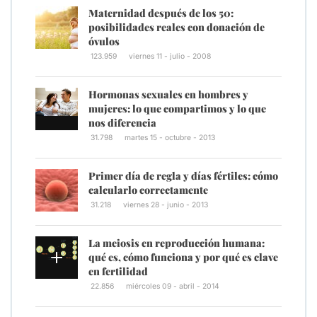
Maternidad después de los 50:
posibilidades reales con donación de
óvulos
123.959
viernes 11 - julio - 2008
Hormonas sexuales en hombres y
mujeres: lo que compartimos y lo que
nos diferencia
31.798
martes 15 - octubre - 2013
Primer día de regla y días fértiles: cómo
calcularlo correctamente
31.218
viernes 28 - junio - 2013
La meiosis en reproducción humana:
qué es, cómo funciona y por qué es clave
en fertilidad
22.856
miércoles 09 - abril - 2014