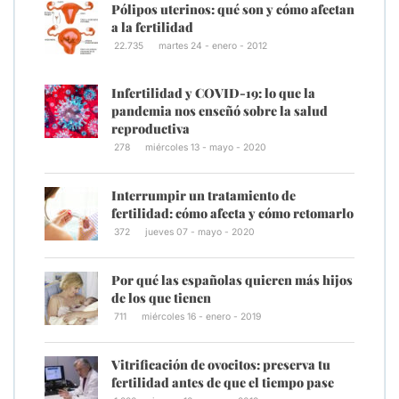
Pólipos uterinos: qué son y cómo afectan
a la fertilidad
22.735
martes 24 - enero - 2012
Infertilidad y COVID-19: lo que la
pandemia nos enseñó sobre la salud
reproductiva
278
miércoles 13 - mayo - 2020
Interrumpir un tratamiento de
fertilidad: cómo afecta y cómo retomarlo
372
jueves 07 - mayo - 2020
Por qué las españolas quieren más hijos
de los que tienen
711
miércoles 16 - enero - 2019
Vitrificación de ovocitos: preserva tu
fertilidad antes de que el tiempo pase