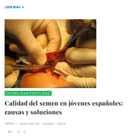
LEER MAS →
ESTERILIDAD/FERTILIDAD
Calidad del semen en jóvenes españoles:
causas y soluciones
IMFER
—
miércoles 08 - octubre - 2008
83
0
0