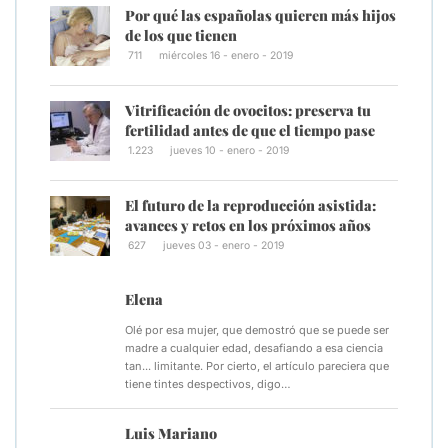
Por qué las españolas quieren más hijos
de los que tienen
711
miércoles 16 - enero - 2019
Vitrificación de ovocitos: preserva tu
fertilidad antes de que el tiempo pase
1.223
jueves 10 - enero - 2019
El futuro de la reproducción asistida:
avances y retos en los próximos años
627
jueves 03 - enero - 2019
Elena
Olé por esa mujer, que demostró que se puede ser
madre a cualquier edad, desafiando a esa ciencia
tan... limitante. Por cierto, el artículo pareciera que
tiene tintes despectivos, digo…
Luis Mariano