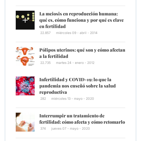
La meiosis en reproducción humana:
qué es, cómo funciona y por qué es clave
en fertilidad
22.857
miércoles 09 - abril - 2014
Pólipos uterinos: qué son y cómo afectan
a la fertilidad
22.735
martes 24 - enero - 2012
Infertilidad y COVID-19: lo que la
pandemia nos enseñó sobre la salud
reproductiva
282
miércoles 13 - mayo - 2020
Interrumpir un tratamiento de
fertilidad: cómo afecta y cómo retomarlo
374
jueves 07 - mayo - 2020