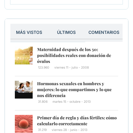
MÁS VISTOS
ÚLTIMOS
COMENTARIOS
Maternidad después de los 50:
posibilidades reales con donación de
óvulos
123.960
viernes 11 - julio - 2008
Hormonas sexuales en hombres y
mujeres: lo que compartimos y lo que
nos diferencia
31.806
martes 15 - octubre - 2013
Primer día de regla y días fértiles: cómo
calcularlo correctamente
31.219
viernes 28 - junio - 2013