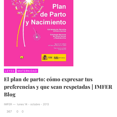
LEYES
MATERNIDAD
El plan de parto: cómo expresar tus
preferencias y que sean respetadas | IMFER
Blog
IMFER
—
lunes 14 - octubre - 2013
367
0
0