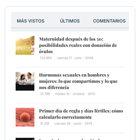
MÁS VISTOS
ÚLTIMOS
COMENTARIOS
Maternidad después de los 50:
posibilidades reales con donación de
óvulos
123.959
viernes 11 - julio - 2008
Hormonas sexuales en hombres y
mujeres: lo que compartimos y lo que
nos diferencia
31.798
martes 15 - octubre - 2013
Primer día de regla y días fértiles: cómo
calcularlo correctamente
31.218
viernes 28 - junio - 2013