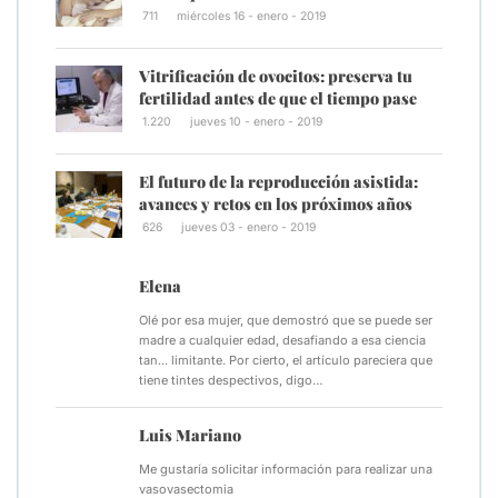
711
miércoles 16 - enero - 2019
Vitrificación de ovocitos: preserva tu
fertilidad antes de que el tiempo pase
1.220
jueves 10 - enero - 2019
El futuro de la reproducción asistida:
avances y retos en los próximos años
626
jueves 03 - enero - 2019
Elena
Olé por esa mujer, que demostró que se puede ser
madre a cualquier edad, desafiando a esa ciencia
tan... limitante. Por cierto, el artículo pareciera que
tiene tintes despectivos, digo…
Luis Mariano
Me gustaría solicitar información para realizar una
vasovasectomia