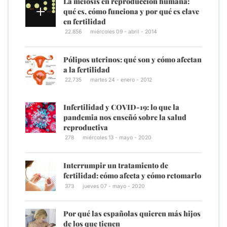
La meiosis en reproducción humana:
qué es, cómo funciona y por qué es clave
en fertilidad
22.856
miércoles 09 - abril - 2014
Pólipos uterinos: qué son y cómo afectan
a la fertilidad
22.735
martes 24 - enero - 2012
Infertilidad y COVID-19: lo que la
pandemia nos enseñó sobre la salud
reproductiva
278
miércoles 13 - mayo - 2020
Interrumpir un tratamiento de
fertilidad: cómo afecta y cómo retomarlo
373
jueves 07 - mayo - 2020
Por qué las españolas quieren más hijos
de los que tienen