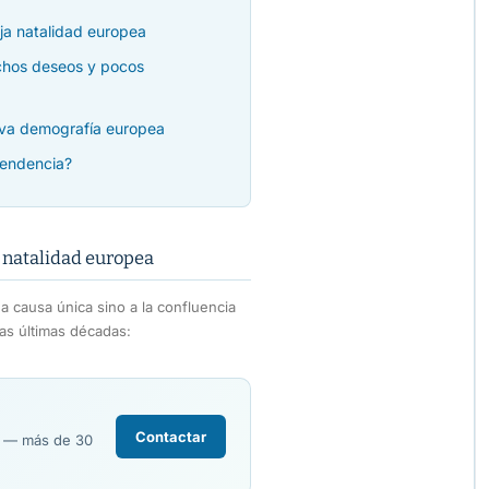
ja natalidad europea
uchos deseos y pocos
ueva demografía europea
tendencia?
a natalidad europea
 causa única sino a la confluencia
las últimas décadas:
Contactar
R — más de 30