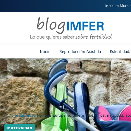
Instituto Murci
Inicio
Reproducción Asistida
Esterilidad/
Inicio
›
Maternidad
›
Por qué Europa no quiere tener hijos: natalidad, so
MATERNIDAD