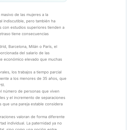
masivo de las mujeres a la
al indiscutible, pero también ha
es con estudios superiores tienden a
retraso tiene consecuencias
d, Barcelona, Milán o París, el
rcionada del salario de las
oste económico elevado que muchas
ales, los trabajos a tiempo parcial
almente a los menores de 35 años, que
il.
l número de personas que viven
ables y el incremento de separaciones
s que una pareja estable considera
aciones valoran de forma diferente
ertad individual. La paternidad ya no
ital, sino como una opción entre