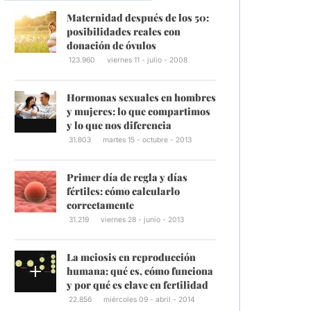
Maternidad después de los 50:
posibilidades reales con
donación de óvulos
123.960
viernes 11 - julio - 2008
Hormonas sexuales en hombres
y mujeres: lo que compartimos
y lo que nos diferencia
31.803
martes 15 - octubre - 2013
Primer día de regla y días
fértiles: cómo calcularlo
correctamente
31.219
viernes 28 - junio - 2013
La meiosis en reproducción
humana: qué es, cómo funciona
y por qué es clave en fertilidad
22.856
miércoles 09 - abril - 2014