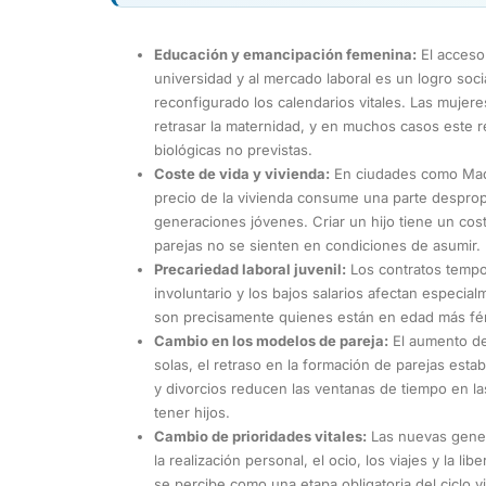
Educación y emancipación femenina:
El acceso 
universidad y al mercado laboral es un logro soci
reconfigurado los calendarios vitales. Las mujer
retrasar la maternidad, y en muchos casos este 
biológicas no previstas.
Coste de vida y vivienda:
En ciudades como Madri
precio de la vivienda consume una parte despropo
generaciones jóvenes. Criar un hijo tiene un c
parejas no se sienten en condiciones de asumir.
Precariedad laboral juvenil:
Los contratos tempor
involuntario y los bajos salarios afectan especi
son precisamente quienes están en edad más fért
Cambio en los modelos de pareja:
El aumento de
solas, el retraso en la formación de parejas est
y divorcios reducen las ventanas de tiempo en la
tener hijos.
Cambio de prioridades vitales:
Las nuevas gener
la realización personal, el ocio, los viajes y la lib
se percibe como una etapa obligatoria del ciclo v