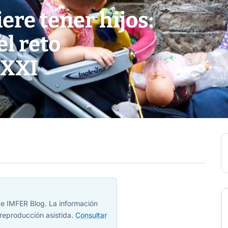
ere tener hijos:
el reto
 XXI
 de IMFER Blog. La información
reproducción asistida.
Consultar