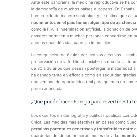
Ante este panorama, la medicina reproductiva se ha con
la demografía de muchos países europeos. En España, l
han crecido de manera sostenida, y se estima que act
nacimientos en el país tienen algún tipo de asistenci
como la FIV, la inseminación artificial, la donación de ó
gametos permiten a muchas personas convertirse en pa
apenas unas décadas parecían imposibles.
La congelación de óvulos por motivos electivos —también
preservación de la fertilidad social— es una de las te
de 30 a 38 años que desean postergar la maternidad sin
ha ganado tanto en eficacia como en seguridad gracias a 
una ventana de oportunidad real para quienes no han 
pareja adecuada.
¿Qué puede hacer Europa para revertir esta t
Los expertos en demografía y políticas públicas coinci
única. Las medidas más efectivas en países como Suec
permisos parentales generosos y transferibles entre 
guarderías desde los primeros meses de vida,
incenti