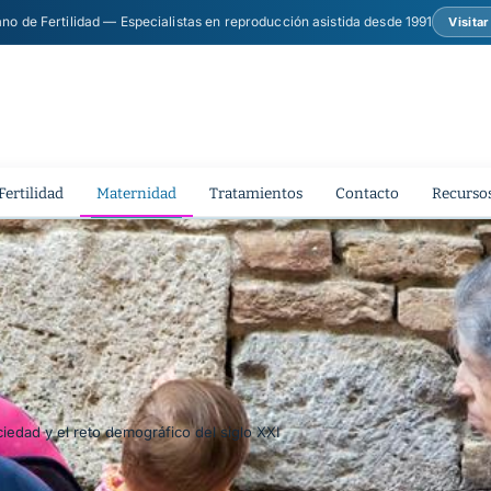
ano de Fertilidad — Especialistas en reproducción asistida desde 1991
Visita
Fertilidad
Maternidad
Tratamientos
Contacto
Recursos
ciedad y el reto demográfico del siglo XXI