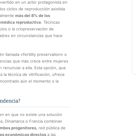
vertido en un actor protagonista en
os ciclos de reproducción asistida
ualmente
más del 8% de los
a médica reproductiva
. Técnicas
vulos o la criopreservación de
dres en circunstancias que hace
 llamada «fertility preservation» o
ndencias que más crece entre mujeres
 renunciar a ella. Esta opción, que
la técnica de vitrificación, ofrece
encontrado aún el momento o la
endencia?
den en que no existe una solución
ia, Dinamarca o Francia combinan
ambos progenitores
, red pública de
vos económicos directos
a las