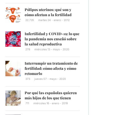
Pólipos uterinos: qué son y
cómo afectan a la fertilidad
22.735
martes 24 - enero - 2012
Infertilidad y COVID-19: lo que
la pandemia nos enseñó sobre
la salud reproductiva
278
miércoles 13 - mayo - 2020
Interrumpir un tratamiento de
fertilidad: cómo afecta y cómo
retomarlo
373
jueves 07 - mayo - 2020
Por qué las españolas quieren
más hijos de los que tienen
711
miércoles 16 - enero - 2019