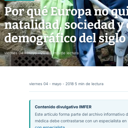
Por qué Europa no qui
natalidad, sociedad y 
demográfico del siglo
viernes 04 - mayo - 2018
·
5 min de lectura
viernes 04 - mayo - 2018
·
5 min de lectura
Contenido divulgativo IMFER
Este artículo forma parte del archivo informativo
médica debe contrastarse con un especialista en 
con especialista