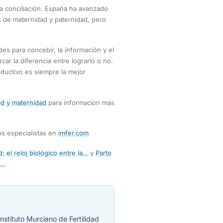
 la conciliación. España ha avanzado
s de maternidad y paternidad, pero
des para concebir, la información y el
ar la diferencia entre lograrlo o no.
ductivo es siempre la mejor
dad y maternidad
para informacion mas
os especialistas en
imfer.com
: el reloj biológico entre la…
y
Parto
r…
.
nstituto Murciano de Fertilidad