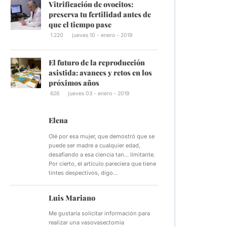
Vitrificación de ovocitos:
preserva tu fertilidad antes de
que el tiempo pase
1.220
jueves 10 - enero - 2019
El futuro de la reproducción
asistida: avances y retos en los
próximos años
626
jueves 03 - enero - 2019
Elena
Olé por esa mujer, que demostró que se
puede ser madre a cualquier edad,
desafiando a esa ciencia tan... limitante.
Por cierto, el artículo pareciera que tiene
tintes despectivos, digo…
Luis Mariano
Me gustaría solicitar información para
realizar una vasovasectomia