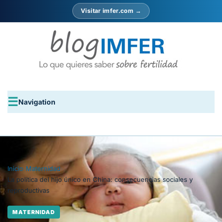
Visitar imfer.com →
Navigation
Inicio
›
Maternidad
›
La política del hijo único en China: consecuencias sociales y
reproductivas
MATERNIDAD