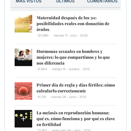
MÁS VISTOS
ÚLTIMOS
COMENTARIOS
Maternidad después de los 50:
posibilidades reales con donación de
óvulos
123.960
viernes 11 - julio - 2008
Hormonas sexuales en hombres y
mujeres: lo que compartimos y lo que
nos diferencia
31.804
martes 15 - octubre - 2013
Primer día de regla y días fértiles: cómo
calcularlo correctamente
31.219
viernes 28 - junio - 2013
La meiosis en reproducción humana:
qué es, cómo funciona y por qué es clave
en fertilidad
22.857
miércoles 09 - abril - 2014