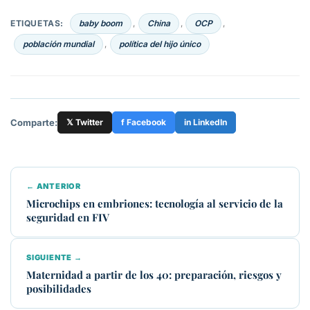
ETIQUETAS:
baby boom
China
OCP
,
,
,
población mundial
política del hijo único
,
Comparte:
𝕏 Twitter
f Facebook
in LinkedIn
← ANTERIOR
Microchips en embriones: tecnología al servicio de la
seguridad en FIV
SIGUIENTE →
Maternidad a partir de los 40: preparación, riesgos y
posibilidades