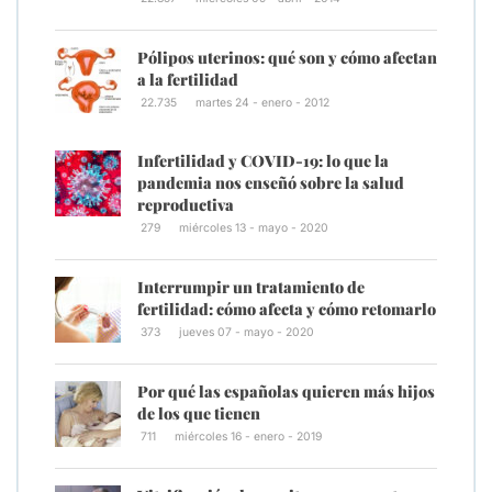
Pólipos uterinos: qué son y cómo afectan
a la fertilidad
22.735
martes 24 - enero - 2012
Infertilidad y COVID-19: lo que la
pandemia nos enseñó sobre la salud
reproductiva
279
miércoles 13 - mayo - 2020
Interrumpir un tratamiento de
fertilidad: cómo afecta y cómo retomarlo
373
jueves 07 - mayo - 2020
Por qué las españolas quieren más hijos
de los que tienen
711
miércoles 16 - enero - 2019