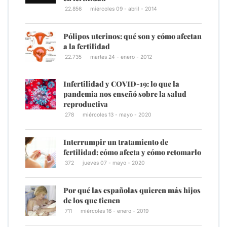
22.856
miércoles 09 - abril - 2014
Pólipos uterinos: qué son y cómo afectan
a la fertilidad
22.735
martes 24 - enero - 2012
Infertilidad y COVID-19: lo que la
pandemia nos enseñó sobre la salud
reproductiva
278
miércoles 13 - mayo - 2020
Interrumpir un tratamiento de
fertilidad: cómo afecta y cómo retomarlo
372
jueves 07 - mayo - 2020
Por qué las españolas quieren más hijos
de los que tienen
711
miércoles 16 - enero - 2019