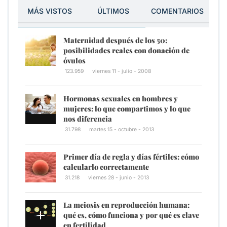
MÁS VISTOS
ÚLTIMOS
COMENTARIOS
Maternidad después de los 50:
posibilidades reales con donación de
óvulos
123.959
viernes 11 - julio - 2008
Hormonas sexuales en hombres y
mujeres: lo que compartimos y lo que
nos diferencia
31.798
martes 15 - octubre - 2013
Primer día de regla y días fértiles: cómo
calcularlo correctamente
31.218
viernes 28 - junio - 2013
La meiosis en reproducción humana:
qué es, cómo funciona y por qué es clave
en fertilidad