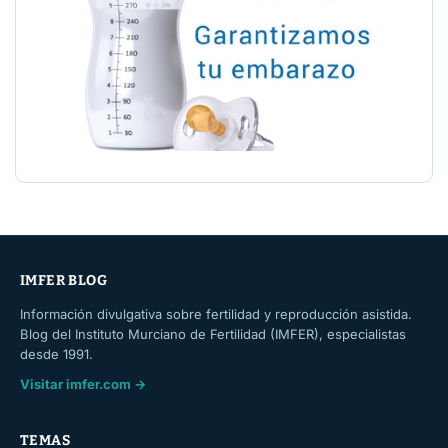
IMFER BLOG
Información divulgativa sobre fertilidad y reproducción asistida.
Blog del Instituto Murciano de Fertilidad (IMFER), especialistas
desde 1991.
Visitar imfer.com →
TEMAS