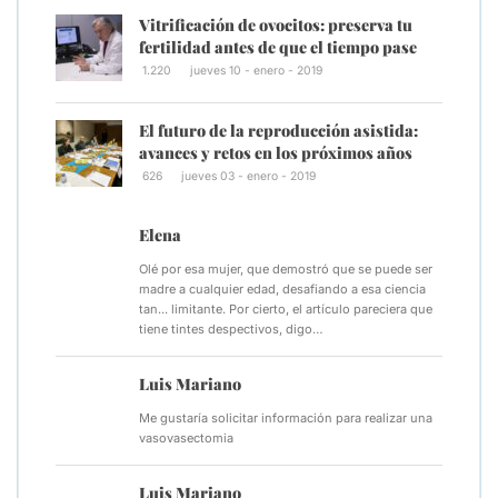
Vitrificación de ovocitos: preserva tu
fertilidad antes de que el tiempo pase
1.220
jueves 10 - enero - 2019
El futuro de la reproducción asistida:
avances y retos en los próximos años
626
jueves 03 - enero - 2019
Elena
Olé por esa mujer, que demostró que se puede ser
madre a cualquier edad, desafiando a esa ciencia
tan... limitante. Por cierto, el artículo pareciera que
tiene tintes despectivos, digo…
Luis Mariano
Me gustaría solicitar información para realizar una
vasovasectomia
Luis Mariano