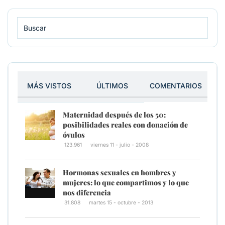
MÁS VISTOS
ÚLTIMOS
COMENTARIOS
Maternidad después de los 50:
posibilidades reales con donación de
óvulos
123.961
viernes 11 - julio - 2008
Hormonas sexuales en hombres y
mujeres: lo que compartimos y lo que
nos diferencia
31.808
martes 15 - octubre - 2013