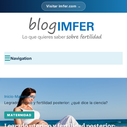
Visitar imfer.com →
Navigation
Inicio
›
Maternidad
›
Legrado uterino y fertilidad posterior: ¿qué dice la ciencia?
MATERNIDAD
Legrado uterino y fertilidad posterior: