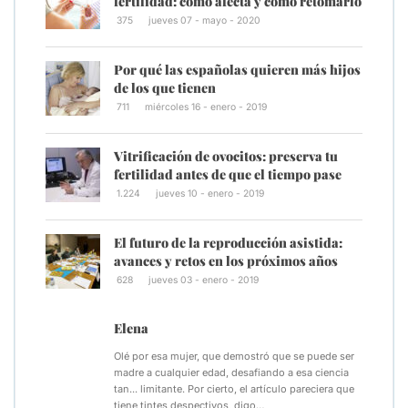
fertilidad: cómo afecta y cómo retomarlo
375
jueves 07 - mayo - 2020
Por qué las españolas quieren más hijos
de los que tienen
711
miércoles 16 - enero - 2019
Vitrificación de ovocitos: preserva tu
fertilidad antes de que el tiempo pase
1.224
jueves 10 - enero - 2019
El futuro de la reproducción asistida:
avances y retos en los próximos años
628
jueves 03 - enero - 2019
Elena
Olé por esa mujer, que demostró que se puede ser
madre a cualquier edad, desafiando a esa ciencia
tan... limitante. Por cierto, el artículo pareciera que
tiene tintes despectivos, digo…