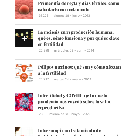
Primer día de regla y días fértiles: cómo
calcularlo correctamente
31.223
viernes 28 - junio - 2013
La meiosis en reproducción humana:
qué es, cómo funciona y por qué es clave
en fertilidad
22.858
miércoles 09 - abril - 2014
Pólipos uterinos: qué son y cómo afectan
a la fertilidad
22.737
martes 24 - enero - 2012
Infertilidad y COVID-19: lo que la
pandemia nos enseñó sobre la salud
reproductiva
283
miércoles 13 - mayo - 2020
Interrumpir un tratamiento de