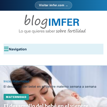
Visitar imfer.com →
Navigation
Inicio
›
Maternidad
›
El desarrollo del bebé en el vientre materno semana a semana
MATERNIDAD
El desarrollo del bebé en el vientre