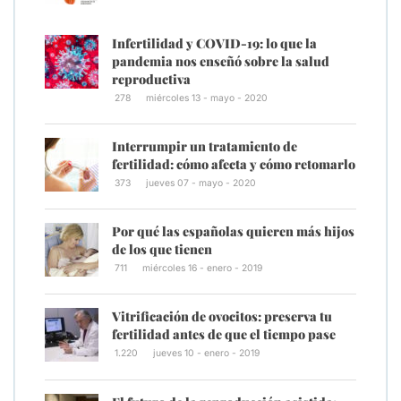
Infertilidad y COVID-19: lo que la
pandemia nos enseñó sobre la salud
reproductiva
278
miércoles 13 - mayo - 2020
Interrumpir un tratamiento de
fertilidad: cómo afecta y cómo retomarlo
373
jueves 07 - mayo - 2020
Por qué las españolas quieren más hijos
de los que tienen
711
miércoles 16 - enero - 2019
Vitrificación de ovocitos: preserva tu
fertilidad antes de que el tiempo pase
1.220
jueves 10 - enero - 2019