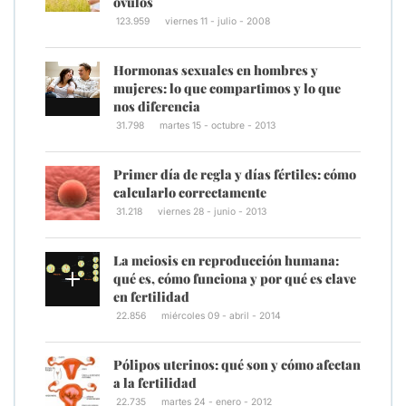
óvulos
123.959
viernes 11 - julio - 2008
Hormonas sexuales en hombres y
mujeres: lo que compartimos y lo que
nos diferencia
31.798
martes 15 - octubre - 2013
Primer día de regla y días fértiles: cómo
calcularlo correctamente
31.218
viernes 28 - junio - 2013
La meiosis en reproducción humana:
qué es, cómo funciona y por qué es clave
en fertilidad
22.856
miércoles 09 - abril - 2014
Pólipos uterinos: qué son y cómo afectan
a la fertilidad
22.735
martes 24 - enero - 2012