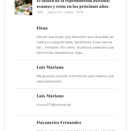
El futuro de la reproducción asistida:
avances y retos en los próximos años
626
jueves 03 - enero - 2019
Elena
Olé por esa mujer, que demostró que se puede ser
madre a cualquier edad, desafiando a esa ciencia
tan... limitante. Por cierto, el artículo pareciera que
tiene tintes despectivos, digo…
Luis Mariano
Me gustaría solicitar información para realizar una
vasovasectomia
Luis Mariano
luisma771@hotmail.es
Dayaneries Fernandez