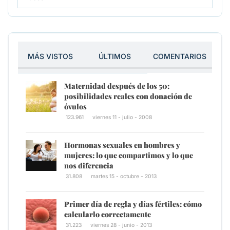
MÁS VISTOS
ÚLTIMOS
COMENTARIOS
Maternidad después de los 50:
posibilidades reales con donación de
óvulos
123.961
viernes 11 - julio - 2008
Hormonas sexuales en hombres y
mujeres: lo que compartimos y lo que
nos diferencia
31.808
martes 15 - octubre - 2013
Primer día de regla y días fértiles: cómo
calcularlo correctamente
31.223
viernes 28 - junio - 2013