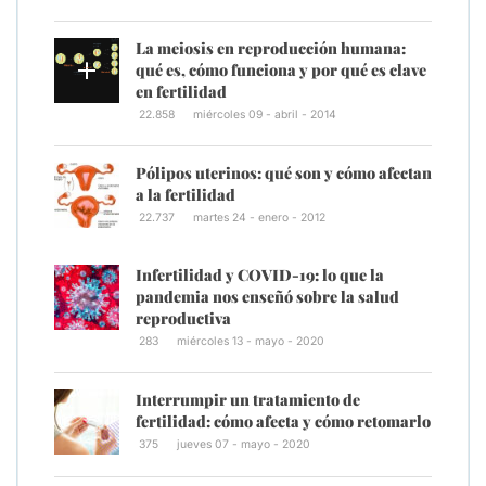
La meiosis en reproducción humana:
qué es, cómo funciona y por qué es clave
en fertilidad
22.858
miércoles 09 - abril - 2014
Pólipos uterinos: qué son y cómo afectan
a la fertilidad
22.737
martes 24 - enero - 2012
Infertilidad y COVID-19: lo que la
pandemia nos enseñó sobre la salud
reproductiva
283
miércoles 13 - mayo - 2020
Interrumpir un tratamiento de
fertilidad: cómo afecta y cómo retomarlo
375
jueves 07 - mayo - 2020