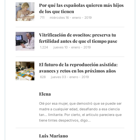
Por qué las españolas quieren más hijos
de los que tienen
711
miércoles 16 - enero - 2019
Vitrificación de ovocitos: preserva tu
fertilidad antes de que el tiempo pase
1.224
jueves 10 - enero - 2019
El futuro de la reproducción asistida:
avances y retos en los próximos años
628
jueves 03 - enero - 2019
Elena
Olé por esa mujer, que demostró que se puede ser
madre a cualquier edad, desafiando a esa ciencia
tan... limitante. Por cierto, el artículo pareciera que
tiene tintes despectivos, digo…
Luis Mariano