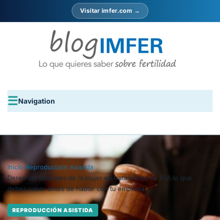
Visitar imfer.com →
Navigation
Inicio
›
Reproducción Asistida
›
Derechos laborales de la mujer en tratamiento de FIV: lo que
debes saber antes de hablar con tu empresa
REPRODUCCIÓN ASISTIDA