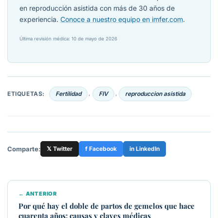
en reproducción asistida con más de 30 años de
experiencia.
Conoce a nuestro equipo en imfer.com
.
Última revisión médica: 10 de mayo de 2026
ETIQUETAS:
Fertilidad
FIV
reproduccion asistida
,
,
Comparte:
𝕏 Twitter
f Facebook
in LinkedIn
← ANTERIOR
Por qué hay el doble de partos de gemelos que hace
cuarenta años: causas y claves médicas